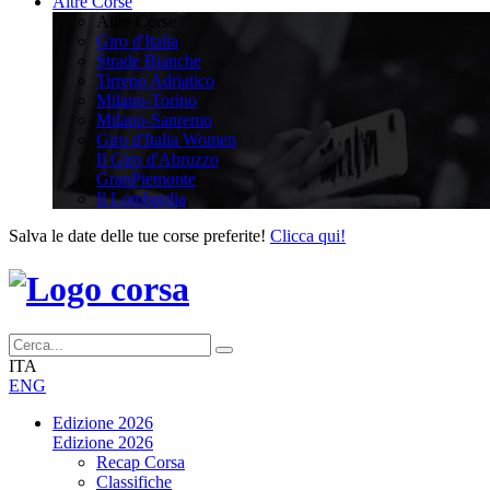
Altre Corse
Altre Corse
Giro d'Italia
Strade Bianche
Tirreno Adriatico
Milano-Torino
Milano-Sanremo
Giro d'Italia Women
Il Giro d'Abruzzo
GranPiemonte
Il Lombardia
Salva le date delle tue corse preferite!
Clicca qui!
ITA
ENG
Edizione 2026
Edizione 2026
Recap Corsa
Classifiche