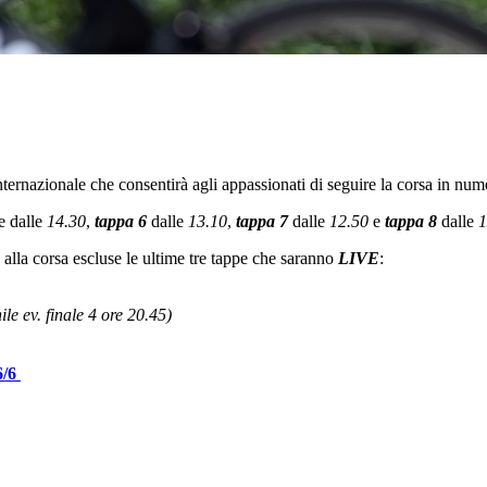
ternazionale che consentirà agli appassionati di seguire la corsa in numer
e dalle
14.30
,
tappa 6
dalle
13.10
,
tappa 7
dalle
12.50
e
tappa 8
dalle
1
 alla corsa escluse le ultime tre tappe che saranno
LIVE
:
le ev. finale 4 ore 20.45)
6/6