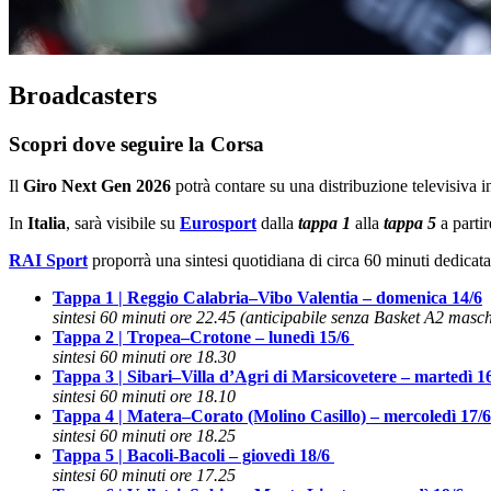
Broadcasters
Scopri dove seguire la Corsa
Il
Giro Next Gen 2026
potrà contare su una distribuzione televisiva in
In
Italia
, sarà visibile su
Eurosport
dalla
tappa 1
alla
tappa 5
a partir
RAI Sport
proporrà una sintesi quotidiana di circa 60 minuti dedicata
Tappa 1 |
Reggio Calabria
–
Vibo Valentia
– domenica 14/6
sintesi 60 minuti ore 22.45 (anticipabile senza Basket A2 maschi
Tappa 2 |
Tropea
–
Crotone
– lunedì 15/6
sintesi 60 minuti ore 18.30
Tappa 3 |
Sibari
–
Villa d’Agri di Marsicovetere
– martedì 1
sintesi 60 minuti ore 18.10
Tappa 4 |
Matera
–
Corato (Molino Casillo)
– mercoledì 17/6
sintesi 60 minuti ore 18.25
Tappa 5 | Bacoli-
Bacoli
– giovedì 18/6
sintesi 60 minuti ore 17.25