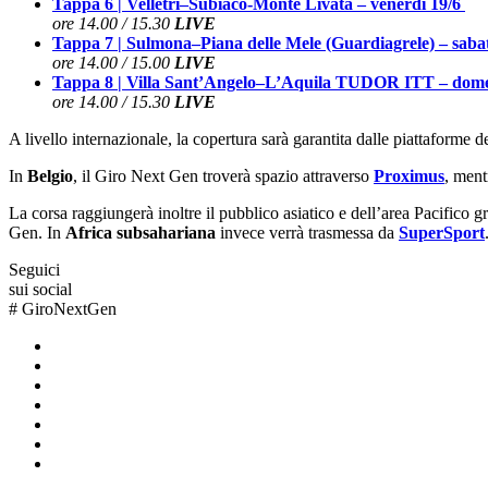
Tappa 6 |
Velletri
–
Subiaco-Monte Livata
– venerdì 19/6
ore 14.00 / 15.30
LIVE
Tappa 7 |
Sulmona
–
Piana delle Mele (Guardiagrele)
– saba
ore 14.00 / 15.00
LIVE
Tappa 8 |
Villa Sant’Angelo
–
L’Aquila TUDOR ITT
– dome
ore 14.00 / 15.30
LIVE
A livello internazionale, la copertura sarà garantita dalle piattaforme 
In
Belgio
, il Giro Next Gen troverà spazio attraverso
Proximus
, ment
La corsa raggiungerà inoltre il pubblico asiatico e dell’area Pacifico g
Gen. In
Africa subsahariana
invece verrà trasmessa da
SuperSport
Seguici
sui social
#
GiroNextGen