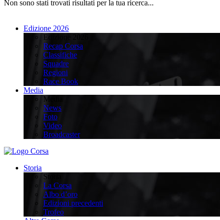
Non sono stati trovati risultati per la tua ricerca...
Edizione 2026
Edizione 2026
Recap Corsa
Classifiche
Squadre
Regioni
Race Book
Media
Media
News
Foto
Video
Broadcaster
Storia
Storia
La Corsa
Albo d’oro
Edizioni precedenti
Trofeo