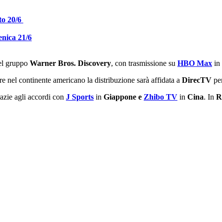
to 20/6
nica 21/6
del gruppo
Warner Bros. Discovery
, con trasmissione su
HBO Max
in
re nel continente americano la distribuzione sarà affidata a
DirecTV
per
razie agli accordi con
J Sports
in
Giappone e
Zhibo TV
in
Cina
. In
R
.