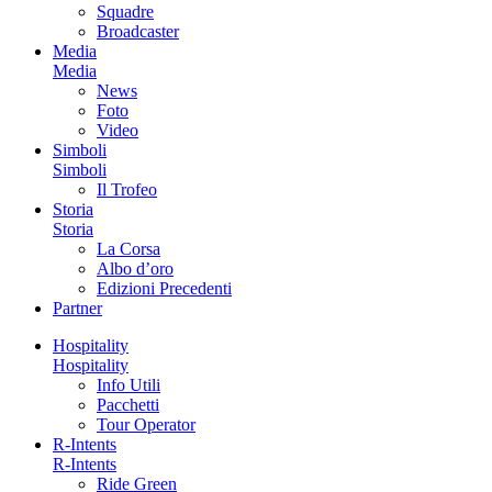
Squadre
Broadcaster
Media
Media
News
Foto
Video
Simboli
Simboli
Il Trofeo
Storia
Storia
La Corsa
Albo d’oro
Edizioni Precedenti
Partner
Hospitality
Hospitality
Info Utili
Pacchetti
Tour Operator
R-Intents
R-Intents
Ride Green