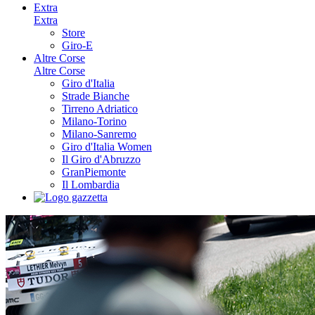
Extra
Extra
Store
Giro-E
Altre Corse
Altre Corse
Giro d'Italia
Strade Bianche
Tirreno Adriatico
Milano-Torino
Milano-Sanremo
Giro d'Italia Women
Il Giro d'Abruzzo
GranPiemonte
Il Lombardia