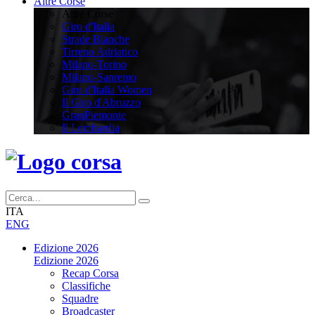
Altre Corse
Altre Corse
Giro d'Italia
Strade Bianche
Tirreno Adriatico
Milano-Torino
Milano-Sanremo
Giro d'Italia Women
Il Giro d'Abruzzo
GranPiemonte
Il Lombardia
ITA
ENG
Edizione 2026
Edizione 2026
Recap Corsa
Classifiche
Squadre
Broadcaster