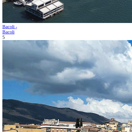
Bacoli -
Bacoli
5