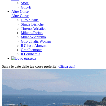
Store
Giro-E
Altre Corse
Altre Corse
Giro d'Italia
Strade Bianche
Tirreno Adriatico
Milano-Torino
Milano-Sanremo
Giro d'Italia Women
Il Giro d'Abruzzo
GranPiemonte
Il Lombardia
Salva le date delle tue corse preferite!
Clicca qui!