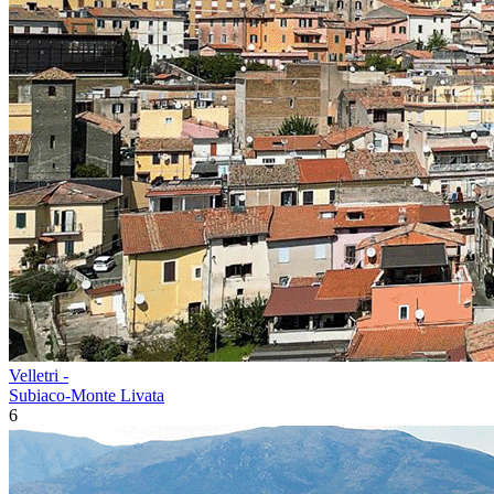
Velletri -
Subiaco-Monte Livata
6