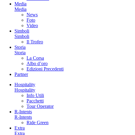
Media
Media
News
Foto
Video
Simboli
Simboli
Il Trofeo
Storia
Storia
La Corsa
Albo d’oro
Edizioni Precedenti
Partner
Hospitality
Hospitality
Info Utili
Pacchetti
Tour Operator
R-Intents
R-Intents
Ride Green
Extra
Extra