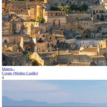
Matera -
Corato (Molino Casillo)
4