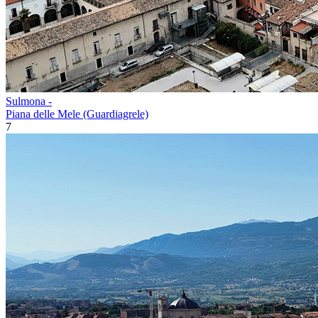
Sulmona -
Piana delle Mele (Guardiagrele)
7