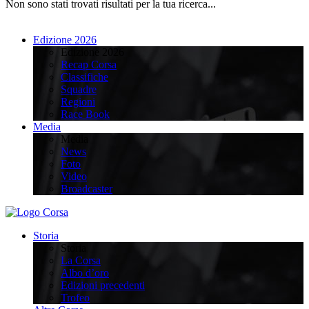
Non sono stati trovati risultati per la tua ricerca...
Edizione 2026
Edizione 2026
Recap Corsa
Classifiche
Squadre
Regioni
Race Book
Media
Media
News
Foto
Video
Broadcaster
Storia
Storia
La Corsa
Albo d’oro
Edizioni precedenti
Trofeo