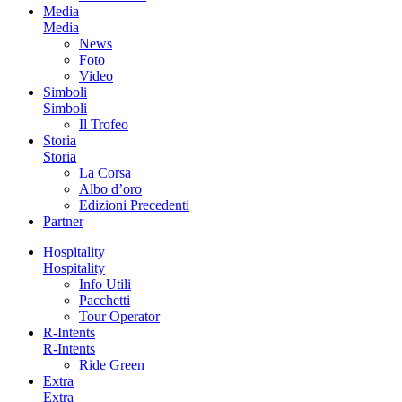
Media
Media
News
Foto
Video
Simboli
Simboli
Il Trofeo
Storia
Storia
La Corsa
Albo d’oro
Edizioni Precedenti
Partner
Hospitality
Hospitality
Info Utili
Pacchetti
Tour Operator
R-Intents
R-Intents
Ride Green
Extra
Extra