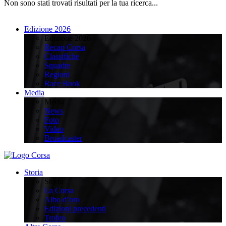
Non sono stati trovati risultati per la tua ricerca...
Edizione 2026
Edizione 2026
Recap Corsa
Classifiche
Squadre
Regioni
Race Book
Media
Media
News
Foto
Video
Broadcaster
Storia
Storia
La Corsa
Albo d’oro
Edizioni precedenti
Trofeo