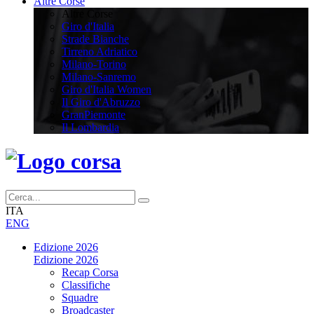
Altre Corse
Altre Corse
Giro d'Italia
Strade Bianche
Tirreno Adriatico
Milano-Torino
Milano-Sanremo
Giro d'Italia Women
Il Giro d'Abruzzo
GranPiemonte
Il Lombardia
ITA
ENG
Edizione 2026
Edizione 2026
Recap Corsa
Classifiche
Squadre
Broadcaster