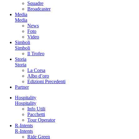
Squadre
Broadcaster
Media
Media
News
Foto
Video
Simboli
Simboli
Il Trofeo
Storia
Storia
La Corsa
Albo d’oro
Edizioni Precedenti
Partner
Hospitality
Hospitality
Info Utili
Pacchetti
Tour Operator
R-Intents
R-Intents
Ride Green