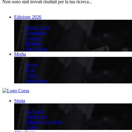
Non sono stati trovati risultati per la tua ricerca...
Edizione 2026
Edizione 2026
Recap Corsa
Classifiche
Squadre
Regioni
Race Book
Media
Media
News
Foto
Video
Broadcaster
Storia
Storia
La Corsa
Albo d’oro
Edizioni precedenti
Trofeo