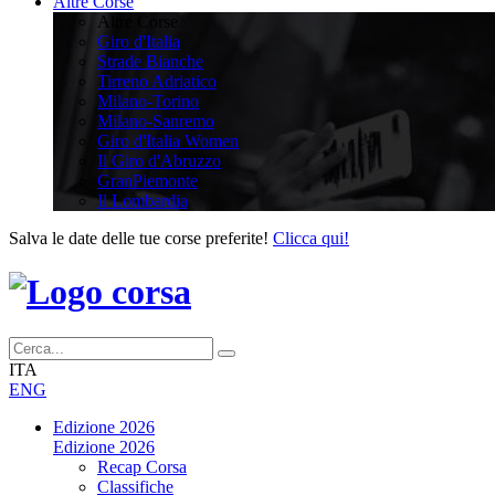
Altre Corse
Altre Corse
Giro d'Italia
Strade Bianche
Tirreno Adriatico
Milano-Torino
Milano-Sanremo
Giro d'Italia Women
Il Giro d'Abruzzo
GranPiemonte
Il Lombardia
Salva le date delle tue corse preferite!
Clicca qui!
ITA
ENG
Edizione 2026
Edizione 2026
Recap Corsa
Classifiche