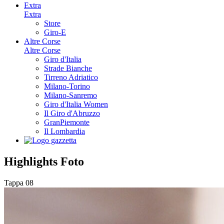
Extra
Extra
Store
Giro-E
Altre Corse
Altre Corse
Giro d'Italia
Strade Bianche
Tirreno Adriatico
Milano-Torino
Milano-Sanremo
Giro d'Italia Women
Il Giro d'Abruzzo
GranPiemonte
Il Lombardia
Highlights
Foto
Tappa 08