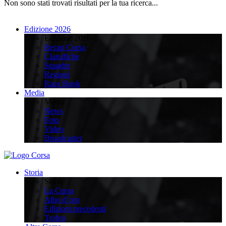
Non sono stati trovati risultati per la tua ricerca...
Edizione 2026
Edizione 2026
Recap Corsa
Classifiche
Squadre
Regioni
Race Book
Media
Media
News
Foto
Video
Broadcaster
Storia
Storia
La Corsa
Albo d’oro
Edizioni precedenti
Trofeo