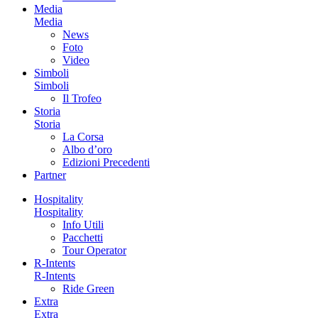
Media
Media
News
Foto
Video
Simboli
Simboli
Il Trofeo
Storia
Storia
La Corsa
Albo d’oro
Edizioni Precedenti
Partner
Hospitality
Hospitality
Info Utili
Pacchetti
Tour Operator
R-Intents
R-Intents
Ride Green
Extra
Extra