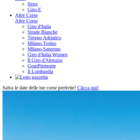
Store
Giro-E
Altre Corse
Altre Corse
Giro d'Italia
Strade Bianche
Tirreno Adriatico
Milano-Torino
Milano-Sanremo
Giro d'Italia Women
Il Giro d'Abruzzo
GranPiemonte
Il Lombardia
Salva le date delle tue corse preferite!
Clicca qui!