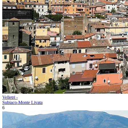
Velletri -
Subiaco-Monte Livata
6