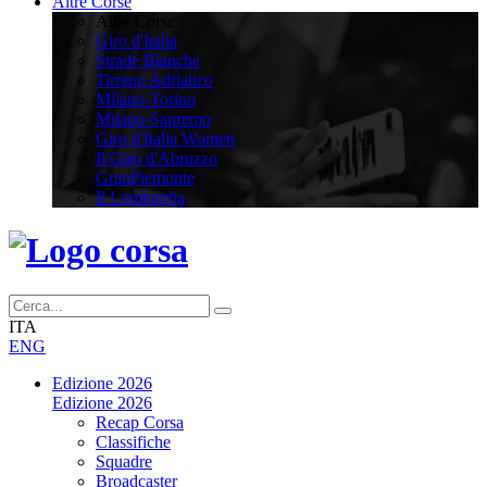
Altre Corse
Altre Corse
Giro d'Italia
Strade Bianche
Tirreno Adriatico
Milano-Torino
Milano-Sanremo
Giro d'Italia Women
Il Giro d'Abruzzo
GranPiemonte
Il Lombardia
ITA
ENG
Edizione 2026
Edizione 2026
Recap Corsa
Classifiche
Squadre
Broadcaster