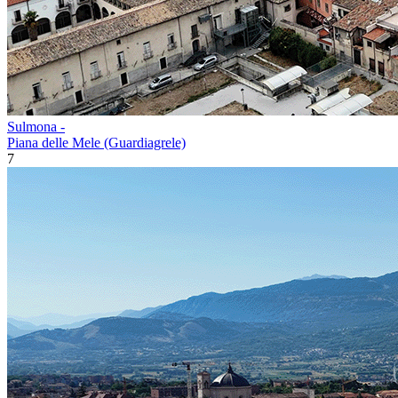
Sulmona -
Piana delle Mele (Guardiagrele)
7