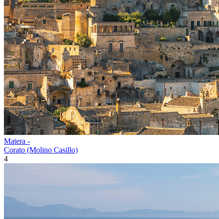
Matera -
Corato (Molino Casillo)
4