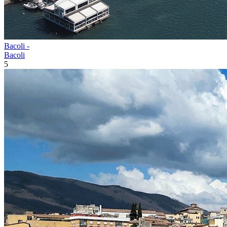
Bacoli -
Bacoli
5