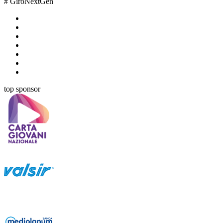
#
GiroNextGen
top sponsor