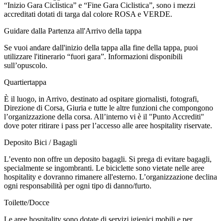
“Inizio Gara Ciclistica” e “Fine Gara Ciclistica”, sono i mezzi
accreditati dotati di targa dal colore ROSA e VERDE.
Guidare dalla Partenza all'Arrivo della tappa
Se vuoi andare dall'inizio della tappa alla fine della tappa, puoi
utilizzare l'itinerario “fuori gara”. Informazioni disponibili
sull’opuscolo.
Quartiertappa
È il luogo, in Arrivo, destinato ad ospitare giornalisti, fotografi,
Direzione di Corsa, Giuria e tutte le altre funzioni che compongono
l’organizzazione della corsa. All’interno vi è il "Punto Accrediti"
dove poter ritirare i pass per l’accesso alle aree hospitality riservate.
Deposito Bici / Bagagli
L’evento non offre un deposito bagagli. Si prega di evitare bagagli,
specialmente se ingombranti. Le biciclette sono vietate nelle aree
hospitality e dovranno rimanere all'esterno. L’organizzazione declina
ogni responsabilità per ogni tipo di danno/furto.
Toilette/Docce
Le aree hospitality sono dotate di servizi igienici mobili e per