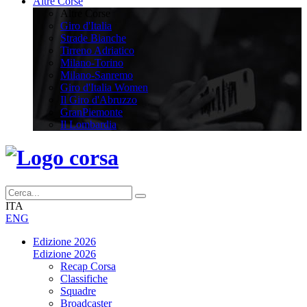
Altre Corse
Altre Corse
Giro d'Italia
Strade Bianche
Tirreno Adriatico
Milano-Torino
Milano-Sanremo
Giro d'Italia Women
Il Giro d'Abruzzo
GranPiemonte
Il Lombardia
ITA
ENG
Edizione 2026
Edizione 2026
Recap Corsa
Classifiche
Squadre
Broadcaster