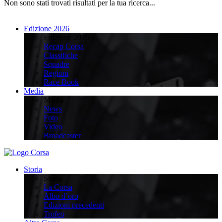
Non sono stati trovati risultati per la tua ricerca...
Edizione 2026
Edizione 2026
Recap Corsa
Classifiche
Squadre
Regioni
Race Book
Media
Media
News
Foto
Video
Broadcaster
Storia
Storia
La Corsa
Albo d’oro
Edizioni precedenti
Trofeo