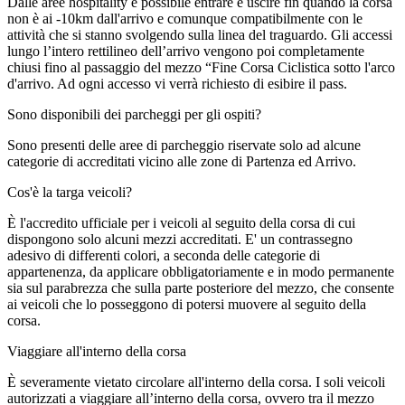
Dalle aree hospitality è possibile entrare e uscire fin quando la corsa
non è ai -10km dall'arrivo e comunque compatibilmente con le
attività che si stanno svolgendo sulla linea del traguardo. Gli accessi
lungo l’intero rettilineo dell’arrivo vengono poi completamente
chiusi fino al passaggio del mezzo “Fine Corsa Ciclistica sotto l'arco
d'arrivo. Ad ogni accesso vi verrà richiesto di esibire il pass.
Sono disponibili dei parcheggi per gli ospiti?
Sono presenti delle aree di parcheggio riservate solo ad alcune
categorie di accreditati vicino alle zone di Partenza ed Arrivo.
Cos'è la targa veicoli?
È l'accredito ufficiale per i veicoli al seguito della corsa di cui
dispongono solo alcuni mezzi accreditati. E' un contrassegno
adesivo di differenti colori, a seconda delle categorie di
appartenenza, da applicare obbligatoriamente e in modo permanente
sia sul parabrezza che sulla parte posteriore del mezzo, che consente
ai veicoli che lo posseggono di potersi muovere al seguito della
corsa.
Viaggiare all'interno della corsa
È severamente vietato circolare all'interno della corsa. I soli veicoli
autorizzati a viaggiare all’interno della corsa, ovvero tra il mezzo