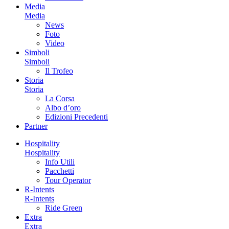
Media
Media
News
Foto
Video
Simboli
Simboli
Il Trofeo
Storia
Storia
La Corsa
Albo d’oro
Edizioni Precedenti
Partner
Hospitality
Hospitality
Info Utili
Pacchetti
Tour Operator
R-Intents
R-Intents
Ride Green
Extra
Extra