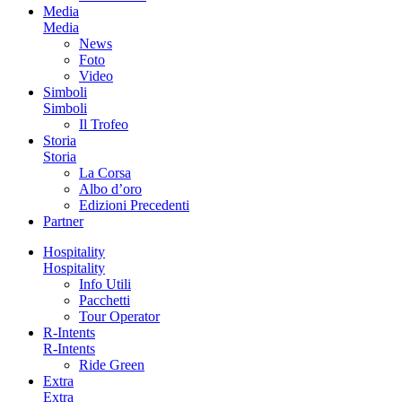
Media
Media
News
Foto
Video
Simboli
Simboli
Il Trofeo
Storia
Storia
La Corsa
Albo d’oro
Edizioni Precedenti
Partner
Hospitality
Hospitality
Info Utili
Pacchetti
Tour Operator
R-Intents
R-Intents
Ride Green
Extra
Extra