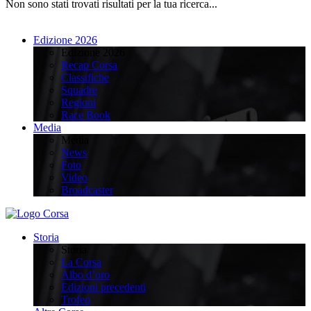
Non sono stati trovati risultati per la tua ricerca...
Edizione 2026
Edizione 2026
Recap Corsa
Classifiche
Squadre
Regioni
Race Book
Media
Media
News
Foto
Video
Broadcaster
Storia
Storia
La Corsa
Albo d’oro
Edizioni precedenti
Trofeo