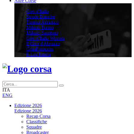
Altre Corse
Altre Corse
Giro d'Italia
Strade Bianche
Tirreno Adriatico
Milano-Torino
Milano-Sanremo
Giro d'Italia Women
Il Giro d'Abruzzo
GranPiemonte
Il Lombardia
ITA
ENG
Edizione 2026
Edizione 2026
Recap Corsa
Classifiche
Squadre
Broadcaster