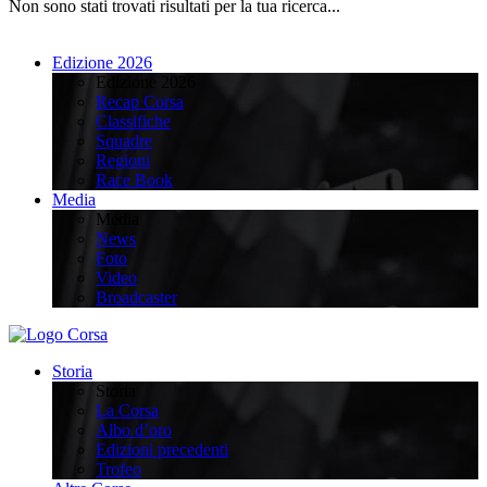
Non sono stati trovati risultati per la tua ricerca...
Edizione 2026
Edizione 2026
Recap Corsa
Classifiche
Squadre
Regioni
Race Book
Media
Media
News
Foto
Video
Broadcaster
Storia
Storia
La Corsa
Albo d’oro
Edizioni precedenti
Trofeo