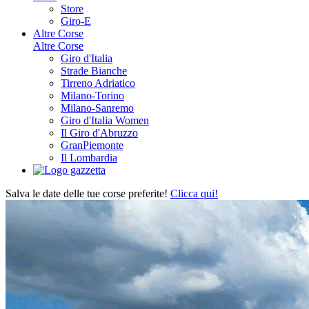
Store
Giro-E
Altre Corse
Altre Corse
Giro d'Italia
Strade Bianche
Tirreno Adriatico
Milano-Torino
Milano-Sanremo
Giro d'Italia Women
Il Giro d'Abruzzo
GranPiemonte
Il Lombardia
Salva le date delle tue corse preferite!
Clicca qui!