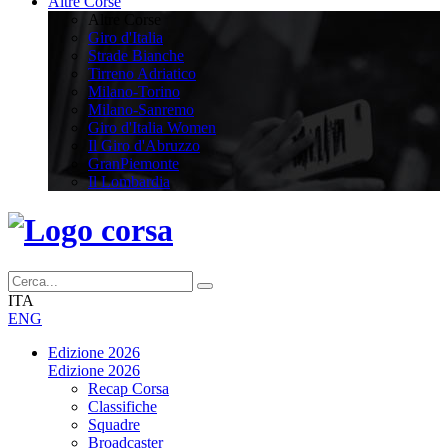
Altre Corse
Altre Corse
Giro d'Italia
Strade Bianche
Tirreno Adriatico
Milano-Torino
Milano-Sanremo
Giro d'Italia Women
Il Giro d'Abruzzo
GranPiemonte
Il Lombardia
ITA
ENG
Edizione 2026
Edizione 2026
Recap Corsa
Classifiche
Squadre
Broadcaster