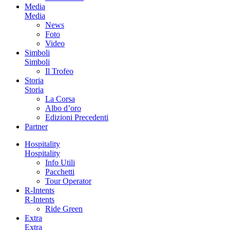
Media
Media
News
Foto
Video
Simboli
Simboli
Il Trofeo
Storia
Storia
La Corsa
Albo d’oro
Edizioni Precedenti
Partner
Hospitality
Hospitality
Info Utili
Pacchetti
Tour Operator
R-Intents
R-Intents
Ride Green
Extra
Extra