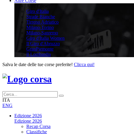
Altre Corse
Altre Corse
Giro d'Italia
Strade Bianche
Tirreno Adriatico
Milano-Torino
Milano-Sanremo
Giro d'Italia Women
Il Giro d'Abruzzo
GranPiemonte
Il Lombardia
Salva le date delle tue corse preferite!
Clicca qui!
ITA
ENG
Edizione 2026
Edizione 2026
Recap Corsa
Classifiche