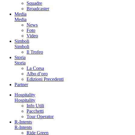
Squadre
Broadcaster
Media
Media
News
Foto
Video
Simboli
Simboli
Il Trofeo
Storia
Storia
La Corsa
Albo d’oro
Edizioni Precedenti
Partner
Hospitality
Hospitality
Info Utili
Pacchetti
Tour Operator
R-Intents
R-Intents
Ride Green