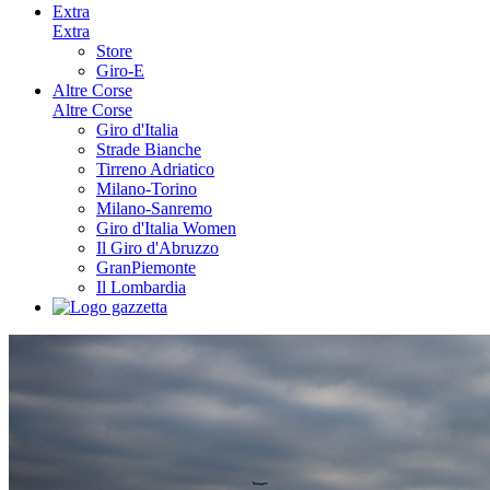
Extra
Extra
Store
Giro-E
Altre Corse
Altre Corse
Giro d'Italia
Strade Bianche
Tirreno Adriatico
Milano-Torino
Milano-Sanremo
Giro d'Italia Women
Il Giro d'Abruzzo
GranPiemonte
Il Lombardia