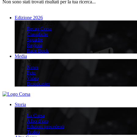
Non sono stati trovati risultati per la tua ricerca...
Edizione 2026
Edizione 2026
Recap Corsa
Classifiche
Squadre
Regioni
Race Book
Media
Media
News
Foto
Video
Broadcaster
Storia
Storia
La Corsa
Albo d’oro
Edizioni precedenti
Trofeo