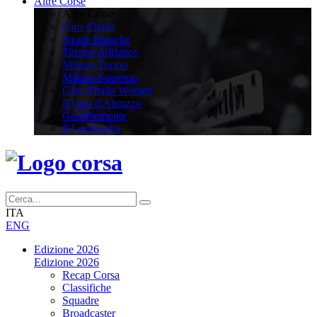
Altre Corse
Altre Corse
Giro d'Italia
Strade Bianche
Tirreno Adriatico
Milano-Torino
Milano-Sanremo
Giro d'Italia Women
Il Giro d'Abruzzo
GranPiemonte
Il Lombardia
ITA
ENG
Edizione 2026
Edizione 2026
Recap Corsa
Classifiche
Squadre
Broadcaster