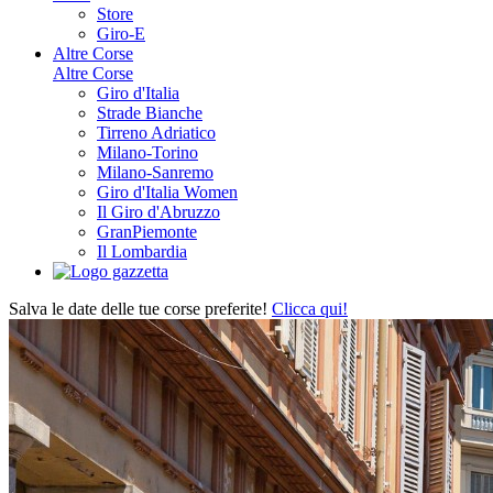
Store
Giro-E
Altre Corse
Altre Corse
Giro d'Italia
Strade Bianche
Tirreno Adriatico
Milano-Torino
Milano-Sanremo
Giro d'Italia Women
Il Giro d'Abruzzo
GranPiemonte
Il Lombardia
Salva le date delle tue corse preferite!
Clicca qui!