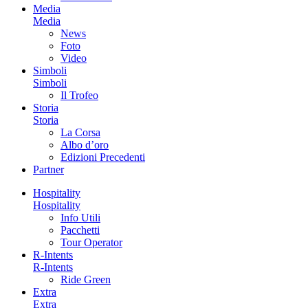
Media
Media
News
Foto
Video
Simboli
Simboli
Il Trofeo
Storia
Storia
La Corsa
Albo d’oro
Edizioni Precedenti
Partner
Hospitality
Hospitality
Info Utili
Pacchetti
Tour Operator
R-Intents
R-Intents
Ride Green
Extra
Extra