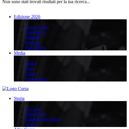
Non sono stati trovati risultati per la tua ricerca...
Edizione 2026
Edizione 2026
Recap Corsa
Classifiche
Squadre
Regioni
Race Book
Media
Media
News
Foto
Video
Broadcaster
Storia
Storia
La Corsa
Albo d’oro
Edizioni precedenti
Trofeo