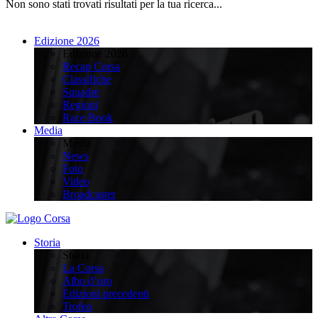
Non sono stati trovati risultati per la tua ricerca...
Edizione 2026
Edizione 2026
Recap Corsa
Classifiche
Squadre
Regioni
Race Book
Media
Media
News
Foto
Video
Broadcaster
Storia
Storia
La Corsa
Albo d’oro
Edizioni precedenti
Trofeo