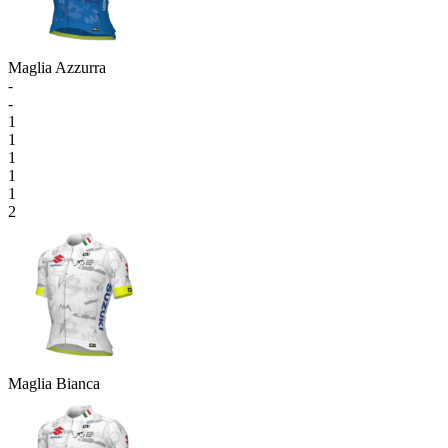
Maglia Azzurra
-
-
1
1
1
1
1
2
Maglia Bianca