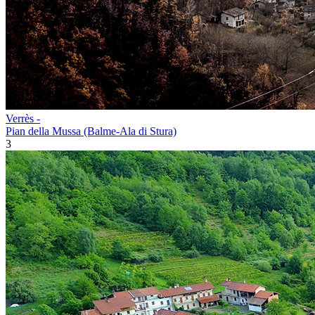
Verrès -
Pian della Mussa (Balme-Ala di Stura)
3