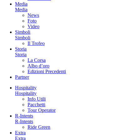
Media
Media
News
Foto
Video
Simboli
Simboli
Il Trofeo
Storia
Storia
La Corsa
Albo d’oro
Edizioni Precedenti
Partner
Hospitality
Hospitality
Info Utili
Pacchetti
Tour Operator
R-Intents
R-Intents
Ride Green
Extra
Extra