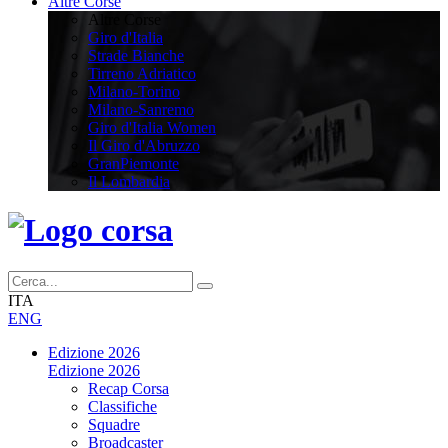
Altre Corse
Altre Corse
Giro d'Italia
Strade Bianche
Tirreno Adriatico
Milano-Torino
Milano-Sanremo
Giro d'Italia Women
Il Giro d'Abruzzo
GranPiemonte
Il Lombardia
ITA
ENG
Edizione 2026
Edizione 2026
Recap Corsa
Classifiche
Squadre
Broadcaster