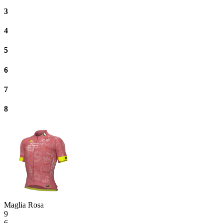
3
4
5
6
7
8
Maglia Rosa
9
6