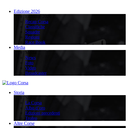
Edizione 2026
Edizione 2026
Recap Corsa
Classifiche
Squadre
Regioni
Race Book
Media
Media
News
Foto
Video
Broadcaster
Storia
Storia
La Corsa
Albo d’oro
Edizioni precedenti
Trofeo
Altre Corse