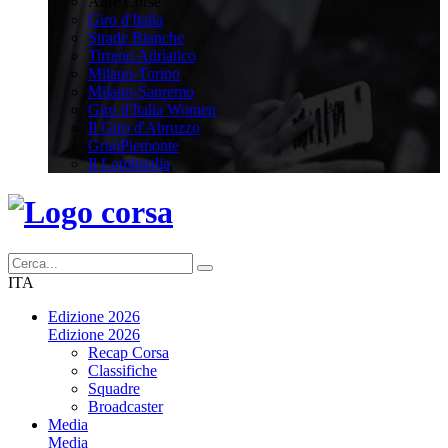
Altre Corse
Giro d'Italia
Strade Bianche
Tirreno Adriatico
Milano-Torino
Milano-Sanremo
Giro d'Italia Women
Il Giro d'Abruzzo
GranPiemonte
Il Lombardia
ITA
Edizione 2026
Edizione 2026
Recap Corsa
Classifiche
Squadre
Broadcaster
Media
Media