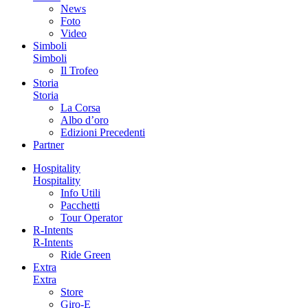
News
Foto
Video
Simboli
Simboli
Il Trofeo
Storia
Storia
La Corsa
Albo d’oro
Edizioni Precedenti
Partner
Hospitality
Hospitality
Info Utili
Pacchetti
Tour Operator
R-Intents
R-Intents
Ride Green
Extra
Extra
Store
Giro-E