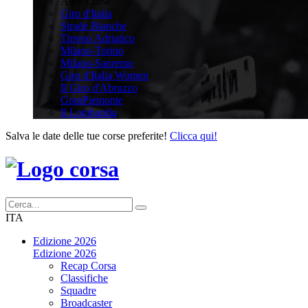
Altre Corse
Giro d'Italia
Strade Bianche
Tirreno Adriatico
Milano-Torino
Milano-Sanremo
Giro d'Italia Women
Il Giro d'Abruzzo
GranPiemonte
Il Lombardia
Salva le date delle tue corse preferite!
Clicca qui!
ITA
Edizione 2026
Edizione 2026
Recap Corsa
Classifiche
Squadre
Broadcaster