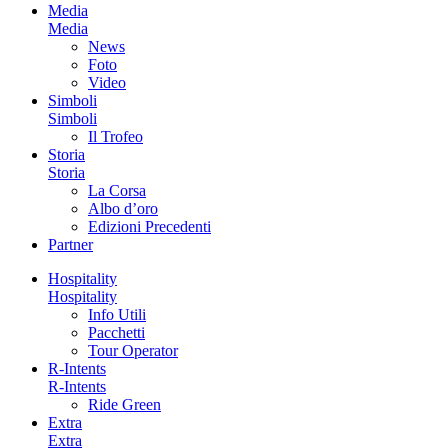
Media
Media
News
Foto
Video
Simboli
Simboli
Il Trofeo
Storia
Storia
La Corsa
Albo d’oro
Edizioni Precedenti
Partner
Hospitality
Hospitality
Info Utili
Pacchetti
Tour Operator
R-Intents
R-Intents
Ride Green
Extra
Extra