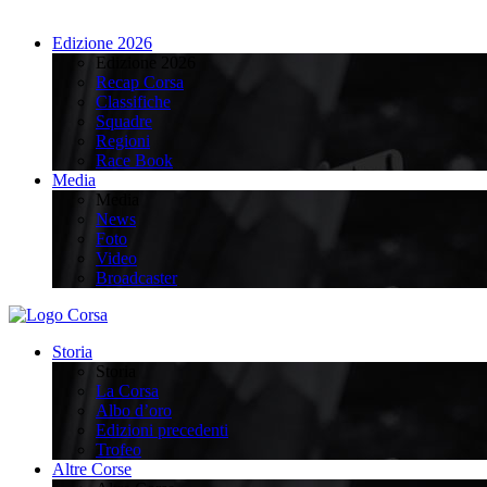
Edizione 2026
Edizione 2026
Recap Corsa
Classifiche
Squadre
Regioni
Race Book
Media
Media
News
Foto
Video
Broadcaster
Storia
Storia
La Corsa
Albo d’oro
Edizioni precedenti
Trofeo
Altre Corse