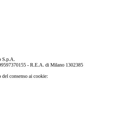
p S.p.A.
o 09597370155 - R.E.A. di Milano 1302385
o del consenso ai cookie: