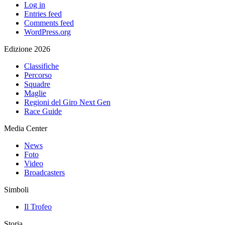
Log in
Entries feed
Comments feed
WordPress.org
Edizione 2026
Classifiche
Percorso
Squadre
Maglie
Regioni del Giro Next Gen
Race Guide
Media Center
News
Foto
Video
Broadcasters
Simboli
Il Trofeo
Storia