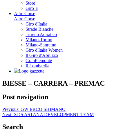
Store
Giro-E
Altre Corse
Altre Corse
Giro d'Italia
Strade Bianche
Tirreno Adriatico
Milano-Torino
Milano-Sanremo
Giro d'Italia Women
Il Giro d'Abruzzo
GranPiemonte
Il Lombardia
BIESSE – CARRERA – PREMAC
Post navigation
Previous:
GW ERCO SHIMANO
Next:
XDS ASTANA DEVELOPMENT TEAM
Search