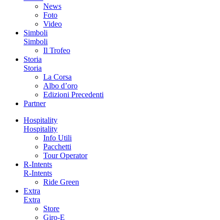
News
Foto
Video
Simboli
Simboli
Il Trofeo
Storia
Storia
La Corsa
Albo d’oro
Edizioni Precedenti
Partner
Hospitality
Hospitality
Info Utili
Pacchetti
Tour Operator
R-Intents
R-Intents
Ride Green
Extra
Extra
Store
Giro-E