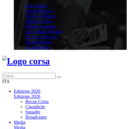
Altre Corse
Giro d'Italia
Strade Bianche
Tirreno Adriatico
Milano-Torino
Milano-Sanremo
Giro d'Italia Women
Il Giro d'Abruzzo
GranPiemonte
Il Lombardia
ITA
Edizione 2026
Edizione 2026
Recap Corsa
Classifiche
Squadre
Broadcaster
Media
Media