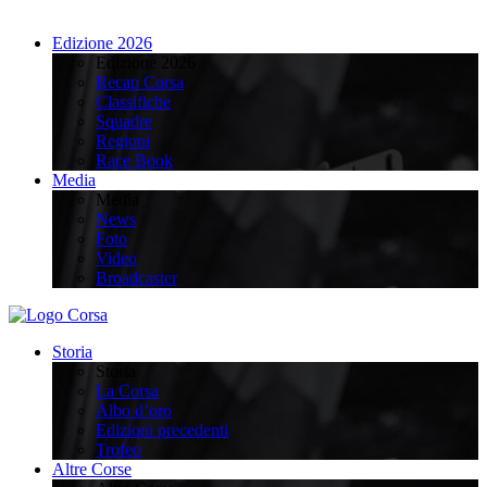
Edizione 2026
Edizione 2026
Recap Corsa
Classifiche
Squadre
Regioni
Race Book
Media
Media
News
Foto
Video
Broadcaster
Storia
Storia
La Corsa
Albo d’oro
Edizioni precedenti
Trofeo
Altre Corse