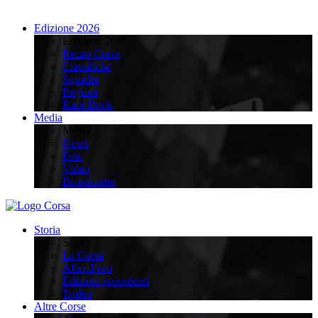
Edizione 2026
Edizione 2026
Recap Corsa
Classifiche
Squadre
Regioni
Race Book
Media
Media
News
Foto
Video
Broadcaster
Storia
Storia
La Corsa
Albo d’oro
Edizioni precedenti
Trofeo
Altre Corse