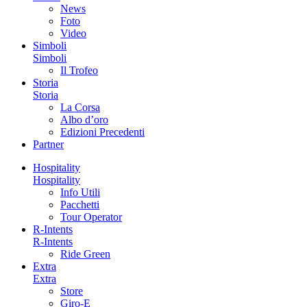
News
Foto
Video
Simboli
Simboli
Il Trofeo
Storia
Storia
La Corsa
Albo d’oro
Edizioni Precedenti
Partner
Hospitality
Hospitality
Info Utili
Pacchetti
Tour Operator
R-Intents
R-Intents
Ride Green
Extra
Extra
Store
Giro-E