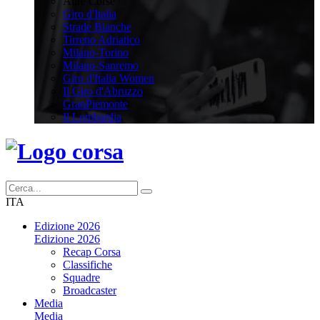
Altre Corse
Giro d'Italia
Strade Bianche
Tirreno Adriatico
Milano-Torino
Milano-Sanremo
Giro d'Italia Women
Il Giro d'Abruzzo
GranPiemonte
Il Lombardia
ITA
Edizione 2026
Edizione 2026
Recap Corsa
Classifiche
Squadre
Broadcaster
Media
Media