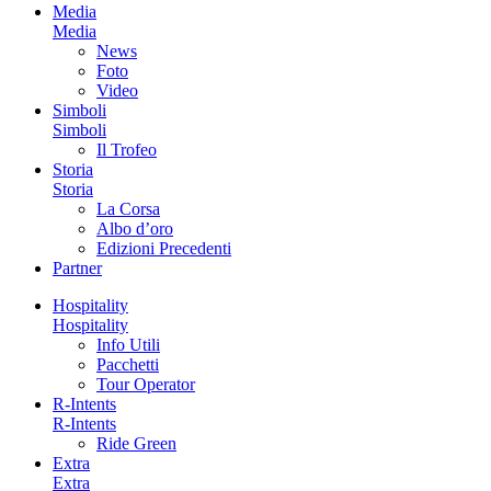
Media
Media
News
Foto
Video
Simboli
Simboli
Il Trofeo
Storia
Storia
La Corsa
Albo d’oro
Edizioni Precedenti
Partner
Hospitality
Hospitality
Info Utili
Pacchetti
Tour Operator
R-Intents
R-Intents
Ride Green
Extra
Extra