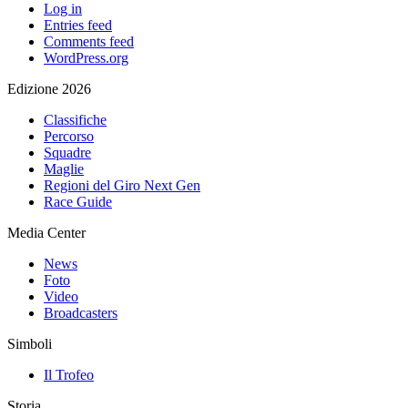
Log in
Entries feed
Comments feed
WordPress.org
Edizione 2026
Classifiche
Percorso
Squadre
Maglie
Regioni del Giro Next Gen
Race Guide
Media Center
News
Foto
Video
Broadcasters
Simboli
Il Trofeo
Storia