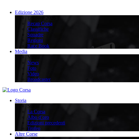
Edizione 2026
Edizione 2026
Recap Corsa
Classifiche
Squadre
Regioni
Race Book
Media
Media
News
Foto
Video
Broadcaster
Storia
Storia
La Corsa
Albo d’oro
Edizioni precedenti
Trofeo
Altre Corse