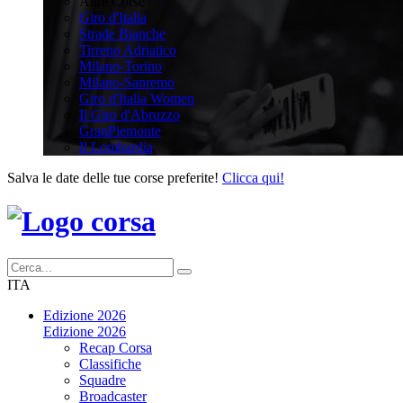
Altre Corse
Giro d'Italia
Strade Bianche
Tirreno Adriatico
Milano-Torino
Milano-Sanremo
Giro d'Italia Women
Il Giro d'Abruzzo
GranPiemonte
Il Lombardia
Salva le date delle tue corse preferite!
Clicca qui!
ITA
Edizione 2026
Edizione 2026
Recap Corsa
Classifiche
Squadre
Broadcaster