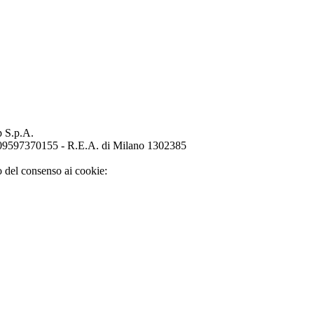
p S.p.A.
o 09597370155 - R.E.A. di Milano 1302385
o del consenso ai cookie: