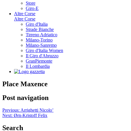
Store
Giro-E
Altre Corse
Altre Corse
Giro d'Italia
Strade Bianche
Tirreno Adriatico
Milano-Torino
Milano-Sanremo
Giro d'Italia Women
Il Giro d'Abruzzo
GranPiemonte
Il Lombardia
Place Maxence
Post navigation
Previous:
Arrighetti Nicolo’
Next:
Ørn-Kristoff Felix
Search