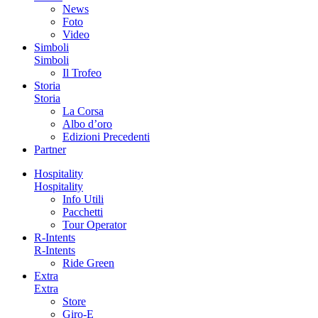
News
Foto
Video
Simboli
Simboli
Il Trofeo
Storia
Storia
La Corsa
Albo d’oro
Edizioni Precedenti
Partner
Hospitality
Hospitality
Info Utili
Pacchetti
Tour Operator
R-Intents
R-Intents
Ride Green
Extra
Extra
Store
Giro-E