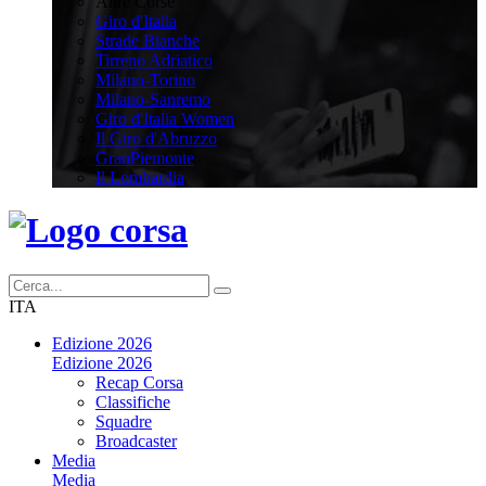
Altre Corse
Giro d'Italia
Strade Bianche
Tirreno Adriatico
Milano-Torino
Milano-Sanremo
Giro d'Italia Women
Il Giro d'Abruzzo
GranPiemonte
Il Lombardia
ITA
Edizione 2026
Edizione 2026
Recap Corsa
Classifiche
Squadre
Broadcaster
Media
Media