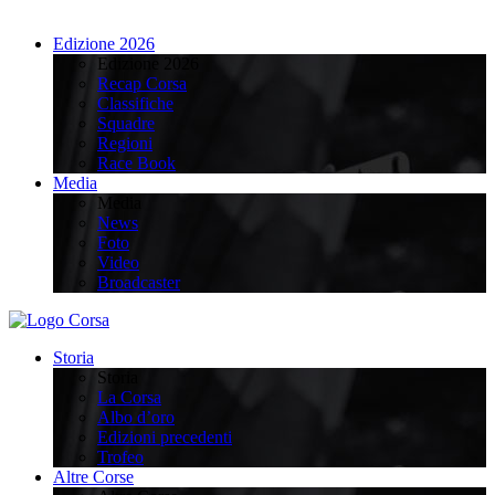
Edizione 2026
Edizione 2026
Recap Corsa
Classifiche
Squadre
Regioni
Race Book
Media
Media
News
Foto
Video
Broadcaster
Storia
Storia
La Corsa
Albo d’oro
Edizioni precedenti
Trofeo
Altre Corse