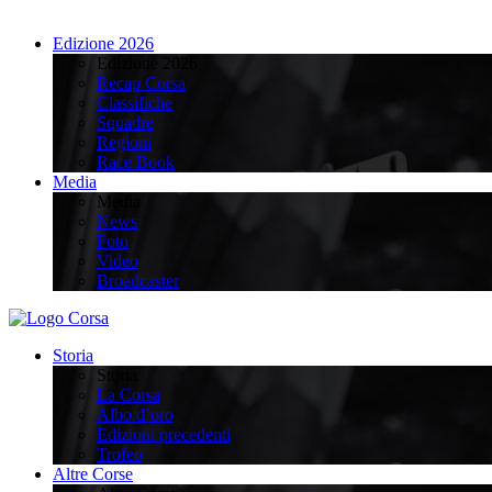
Edizione 2026
Edizione 2026
Recap Corsa
Classifiche
Squadre
Regioni
Race Book
Media
Media
News
Foto
Video
Broadcaster
Storia
Storia
La Corsa
Albo d’oro
Edizioni precedenti
Trofeo
Altre Corse