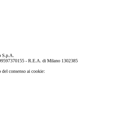
p S.p.A.
o 09597370155 - R.E.A. di Milano 1302385
o del consenso ai cookie: