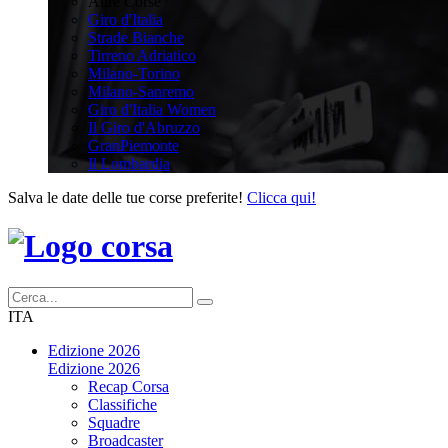
Altre Corse
Giro d'Italia
Strade Bianche
Tirreno Adriatico
Milano-Torino
Milano-Sanremo
Giro d'Italia Women
Il Giro d'Abruzzo
GranPiemonte
Il Lombardia
Salva le date delle tue corse preferite!
Clicca qui!
ITA
Edizione 2026
Edizione 2026
Recap Corsa
Classifiche
Squadre
Broadcaster