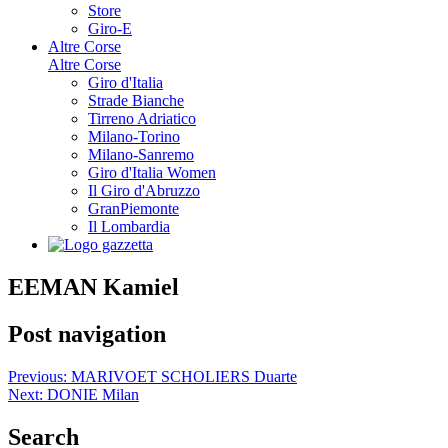
Store
Giro-E
Altre Corse
Altre Corse
Giro d'Italia
Strade Bianche
Tirreno Adriatico
Milano-Torino
Milano-Sanremo
Giro d'Italia Women
Il Giro d'Abruzzo
GranPiemonte
Il Lombardia
EEMAN Kamiel
Post navigation
Previous:
MARIVOET SCHOLIERS Duarte
Next:
DONIE Milan
Search