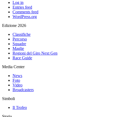
Log in
Entries feed
Comments feed
WordPress.org
Edizione 2026
Classifiche
Percorso
Squadre
Maglie
Regioni del Giro Next Gen
Race Guide
Media Center
News
Foto
Video
Broadcasters
Simboli
Il Trofeo
Storia