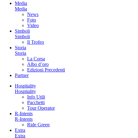
Media
Media
News
Foto
Video
Simboli
Simboli
Il Trofeo
Storia
Storia
La Corsa
Albo d’oro
Edizioni Precedenti
Partner
Hospitality
Hospitality
Info Utili
Pacchetti
Tour Operator
R-Intents
R-Intents
Ride Green
Extra
Extra