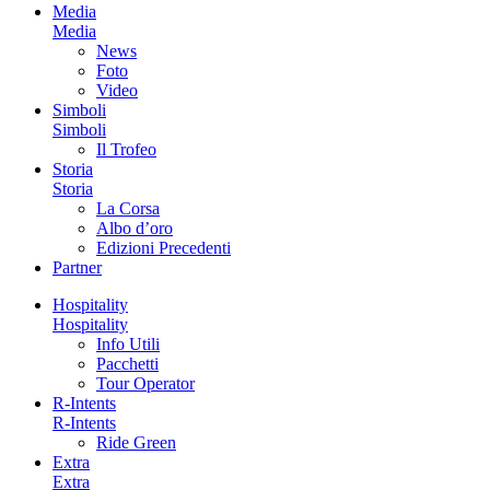
Media
Media
News
Foto
Video
Simboli
Simboli
Il Trofeo
Storia
Storia
La Corsa
Albo d’oro
Edizioni Precedenti
Partner
Hospitality
Hospitality
Info Utili
Pacchetti
Tour Operator
R-Intents
R-Intents
Ride Green
Extra
Extra