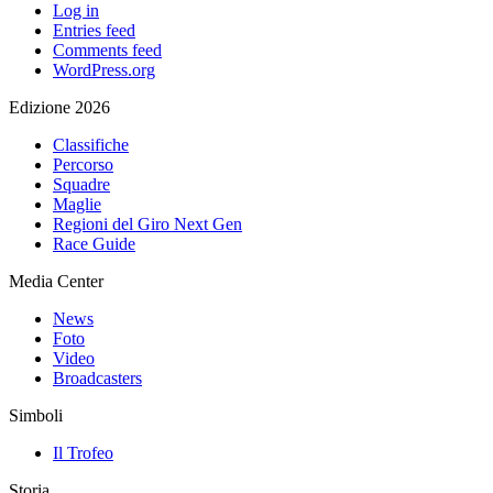
Log in
Entries feed
Comments feed
WordPress.org
Edizione 2026
Classifiche
Percorso
Squadre
Maglie
Regioni del Giro Next Gen
Race Guide
Media Center
News
Foto
Video
Broadcasters
Simboli
Il Trofeo
Storia