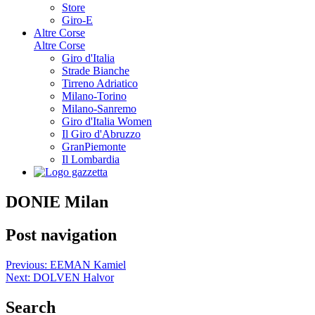
Store
Giro-E
Altre Corse
Altre Corse
Giro d'Italia
Strade Bianche
Tirreno Adriatico
Milano-Torino
Milano-Sanremo
Giro d'Italia Women
Il Giro d'Abruzzo
GranPiemonte
Il Lombardia
DONIE Milan
Post navigation
Previous:
EEMAN Kamiel
Next:
DOLVEN Halvor
Search