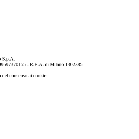
p S.p.A.
o 09597370155 - R.E.A. di Milano 1302385
o del consenso ai cookie: