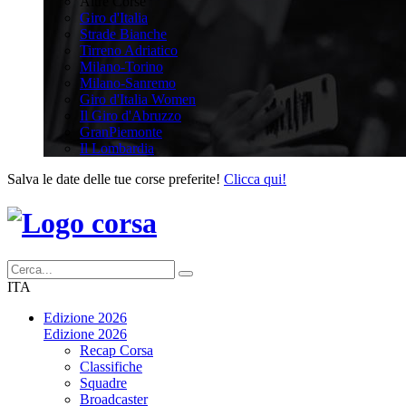
Altre Corse
Giro d'Italia
Strade Bianche
Tirreno Adriatico
Milano-Torino
Milano-Sanremo
Giro d'Italia Women
Il Giro d'Abruzzo
GranPiemonte
Il Lombardia
Salva le date delle tue corse preferite!
Clicca qui!
ITA
Edizione 2026
Edizione 2026
Recap Corsa
Classifiche
Squadre
Broadcaster