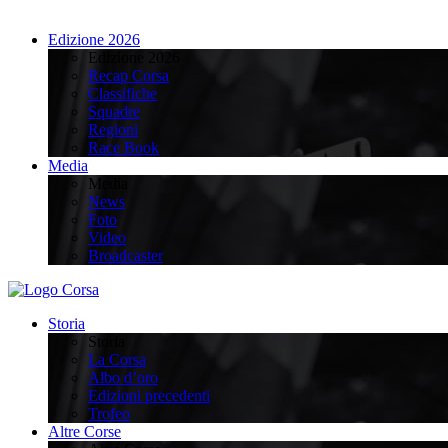
Edizione 2026
Edizione 2026
Recap Corsa
Classifiche
Squadre
Regioni
Race Book
Media
Media
News
Foto
Video
Broadcaster
Storia
Storia
La Corsa
Albo d’oro
Edizioni precedenti
Trofeo
Altre Corse