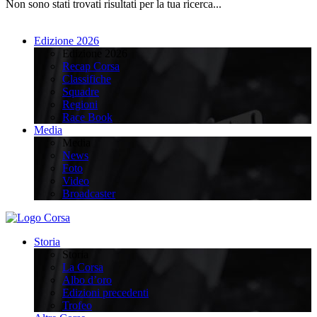
Non sono stati trovati risultati per la tua ricerca...
Edizione 2026
Edizione 2026
Recap Corsa
Classifiche
Squadre
Regioni
Race Book
Media
Media
News
Foto
Video
Broadcaster
Storia
Storia
La Corsa
Albo d’oro
Edizioni precedenti
Trofeo