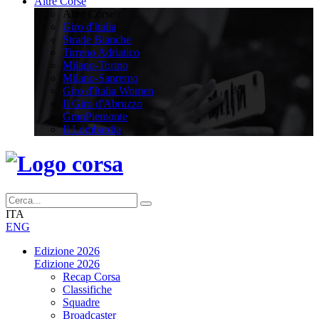
Altre Corse
Altre Corse
Giro d'Italia
Strade Bianche
Tirreno Adriatico
Milano-Torino
Milano-Sanremo
Giro d'Italia Women
Il Giro d'Abruzzo
GranPiemonte
Il Lombardia
ITA
ENG
Edizione 2026
Edizione 2026
Recap Corsa
Classifiche
Squadre
Broadcaster