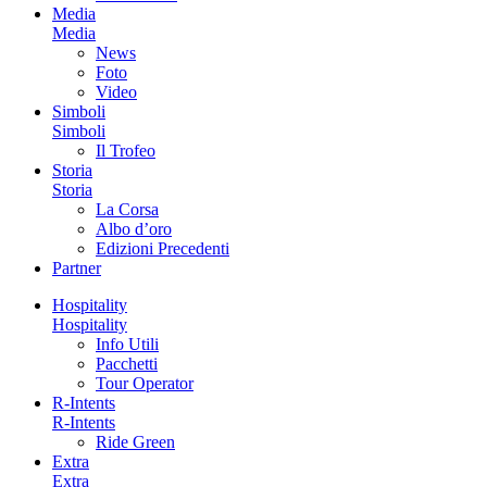
Media
Media
News
Foto
Video
Simboli
Simboli
Il Trofeo
Storia
Storia
La Corsa
Albo d’oro
Edizioni Precedenti
Partner
Hospitality
Hospitality
Info Utili
Pacchetti
Tour Operator
R-Intents
R-Intents
Ride Green
Extra
Extra