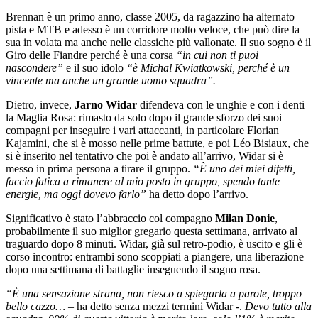
Brennan è un primo anno, classe 2005, da ragazzino ha alternato
pista e MTB e adesso è un corridore molto veloce, che può dire la
sua in volata ma anche nelle classiche più vallonate. Il suo sogno è il
Giro delle Fiandre perché è una corsa
“in cui non ti puoi
nascondere”
e il suo idolo
“è Michal Kwiatkowski, perché è un
vincente ma anche un grande uomo squadra”.
Dietro, invece,
Jarno Widar
difendeva con le unghie e con i denti
la Maglia Rosa: rimasto da solo dopo il grande sforzo dei suoi
compagni per inseguire i vari attaccanti, in particolare Florian
Kajamini, che si è mosso nelle prime battute, e poi Léo Bisiaux, che
si è inserito nel tentativo che poi è andato all’arrivo, Widar si è
messo in prima persona a tirare il gruppo.
“È uno dei miei difetti,
faccio fatica a rimanere al mio posto in gruppo, spendo tante
energie, ma oggi dovevo farlo”
ha detto dopo l’arrivo.
Significativo è stato l’abbraccio col compagno
Milan Donie
,
probabilmente il suo miglior gregario questa settimana, arrivato al
traguardo dopo 8 minuti. Widar, già sul retro-podio, è uscito e gli è
corso incontro: entrambi sono scoppiati a piangere, una liberazione
dopo una settimana di battaglie inseguendo il sogno rosa.
“È una sensazione strana, non riesco a spiegarla a parole, troppo
bello cazzo…
– ha detto senza mezzi termini Widar -.
Devo tutto alla