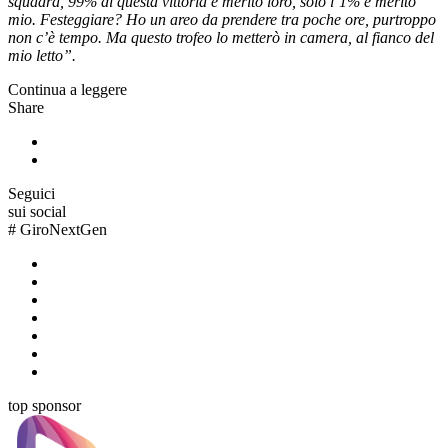
squadra, 99% di questa vittoria è merito loro, solo l’1% è merito
mio. Festeggiare? Ho un areo da prendere tra poche ore, purtroppo
non c’è tempo. Ma questo trofeo lo metterò in camera, al fianco del
mio letto”.
Continua a leggere
Share
Seguici
sui social
#
GiroNextGen
top sponsor