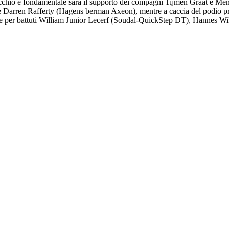
chio e fondamentale sarà il supporto dei compagni Tijmen Graat e Menno
e Darren Rafferty (Hagens berman Axeon), mentre a caccia del podio p
 per battuti William Junior Lecerf (Soudal-QuickStep DT), Hannes W