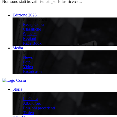
Non sono stati trovati risultati per la tua ricerca...
Edizione 2026
Edizione 2026
Recap Corsa
Classifiche
Squadre
Regioni
Race Book
Media
Media
News
Foto
Video
Broadcaster
Storia
Storia
La Corsa
Albo d’oro
Edizioni precedenti
Trofeo