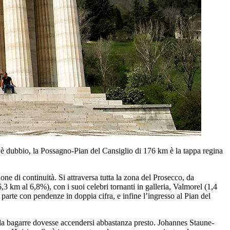
n c’è dubbio, la Possagno-Pian del Cansiglio di 176 km è la tappa regina
e di continuità. Si attraversa tutta la zona del Prosecco, da
 km al 6,8%), con i suoi celebri tornanti in galleria, Valmorel (1,4
parte con pendenze in doppia cifra, e infine l’ingresso al Pian del
 se la bagarre dovesse accendersi abbastanza presto. Johannes Staune-