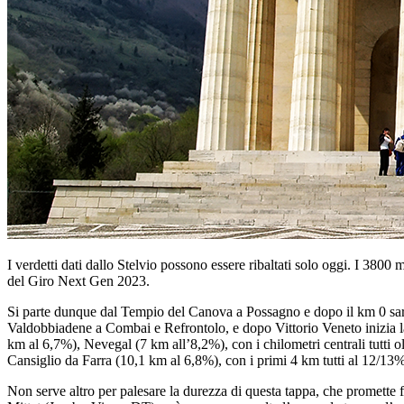
I verdetti dati dallo Stelvio possono essere ribaltati solo oggi. I 3800
del Giro Next Gen 2023.
Si parte dunque dal Tempio del Canova a Possagno e dopo il km 0 sarà u
Valdobbiadene a Combai e Refrontolo, e dopo Vittorio Veneto inizia la
km al 6,7%), Nevegal (7 km all’8,2%), con i chilometri centrali tutti 
Cansiglio da Farra (10,1 km al 6,8%), con i primi 4 km tutti al 12/13%
Non serve altro per palesare la durezza di questa tappa, che promette fu