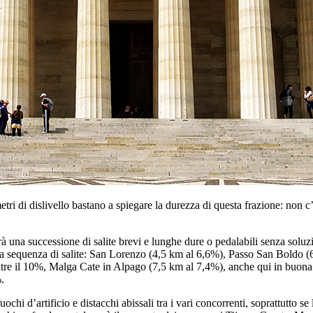
 metri di dislivello bastano a spiegare la durezza di questa frazione: no
na successione di salite brevi e lunghe dure o pedalabili senza soluzion
 sequenza di salite: San Lorenzo (4,5 km al 6,6%), Passo San Boldo (6,3
oltre il 10%, Malga Cate in Alpago (7,5 km al 7,4%), anche qui in buona 
.
ochi d’artificio e distacchi abissali tra i vari concorrenti, soprattutto