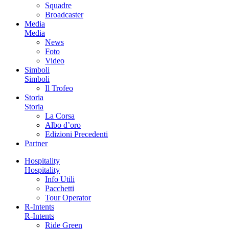
Squadre
Broadcaster
Media
Media
News
Foto
Video
Simboli
Simboli
Il Trofeo
Storia
Storia
La Corsa
Albo d’oro
Edizioni Precedenti
Partner
Hospitality
Hospitality
Info Utili
Pacchetti
Tour Operator
R-Intents
R-Intents
Ride Green