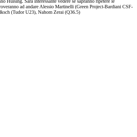
 Huising. Sarà interessante vedere se sapranno ripetere le
roveranno ad andare Alessio Martinelli (Green Project-Bardiani CSF-
ilksch (Tudor U23), Nahom Zerai (Q36.5)