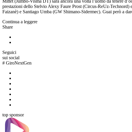
Mittet (Jumbo-Visma DT) sarà ancora una volta l’uomo da tenere d’oc
prestazioni dello Stelvio Alexy Faure Prost (Circus-ReUz-Technord) 
Faizanè) e Santiago Umba (GW Shimano-Sidermec). Guai però a dare
Continua a leggere
Share
Seguici
sui social
#
GiroNextGen
top sponsor