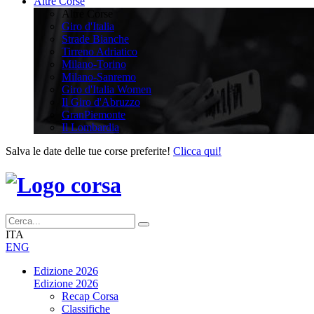
Altre Corse
Altre Corse
Giro d'Italia
Strade Bianche
Tirreno Adriatico
Milano-Torino
Milano-Sanremo
Giro d'Italia Women
Il Giro d'Abruzzo
GranPiemonte
Il Lombardia
Salva le date delle tue corse preferite!
Clicca qui!
ITA
ENG
Edizione 2026
Edizione 2026
Recap Corsa
Classifiche