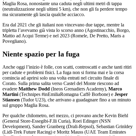
Maglia Rosa, nonostante una caduta negli ultimi metri di tappa
(neutralizzazione negli ultimi 5 km), che non gli fa perdere tempo
ma sicuramente gli lascia qualche acciacco.
Era dal 2021 che gli italiani non vincevano due tappe, mentre la
tripletta l’avevamo già vista lo scorso anno (Agostinacchio, Borgo,
Mattio ad Acqui Terme) e nel 2023 (Romele, De Pretto, Maris a
Povegliano).
Niente spazio per la fuga
Anche oggi l’inizio è folle, con scatti, controscatti e anche tanti ritiri
per cadute e problemi fisici. La fuga non si forma mai e la corsa
comincia ad aprirsi solo una volta entrati nel circuito finale di
Corato. Sulla prima salita verso Castel del Monte riescono ad
evadere
Matthew Dodd
(Ineos Grenadiers Academy),
Marco
Martini
(Technipes #inEmiliaRomagna Caffè Borbone) e
Jesper
Stiansen
(Tudor U23), che arrivano a guadagnare fino a un minuto
sul gruppo Maglia Rosa.
Per qualche chilometro, nel mezzo, ci provano anche Kevin Biehl
(General Store-Essegibi-F.lli Curia), Roei Edinger (NSN
Development), Sander Granberg (Drali-Repsol), Sebastian Grinldey
(Lidl-Trek Future Racing) e Moritz Mauss (UAE Team Emirates