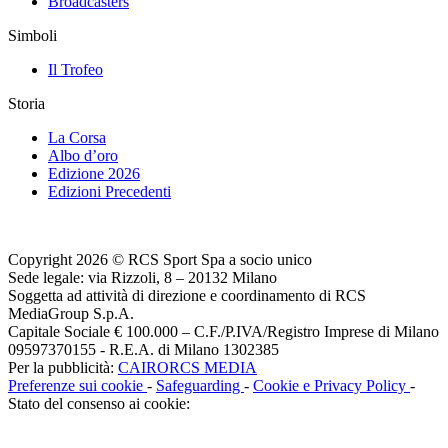
Broadcasters
Simboli
Il Trofeo
Storia
La Corsa
Albo d’oro
Edizione 2026
Edizioni Precedenti
Copyright 2026 © RCS Sport Spa a socio unico
Sede legale: via Rizzoli, 8 – 20132 Milano
Soggetta ad attività di direzione e coordinamento di RCS
MediaGroup S.p.A.
Capitale Sociale € 100.000 – C.F./P.IVA/Registro Imprese di Milano
09597370155 - R.E.A. di Milano 1302385
Per la pubblicità:
CAIRORCS MEDIA
Preferenze sui cookie
-
Safeguarding
-
Cookie e Privacy Policy
-
Stato del consenso ai cookie: