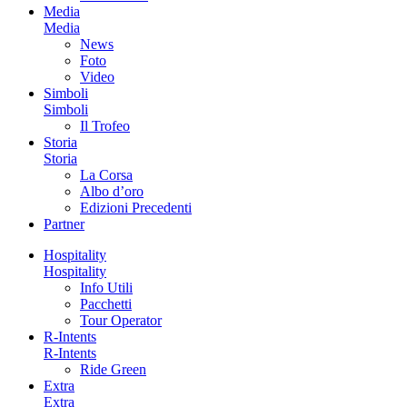
Media
Media
News
Foto
Video
Simboli
Simboli
Il Trofeo
Storia
Storia
La Corsa
Albo d’oro
Edizioni Precedenti
Partner
Hospitality
Hospitality
Info Utili
Pacchetti
Tour Operator
R-Intents
R-Intents
Ride Green
Extra
Extra