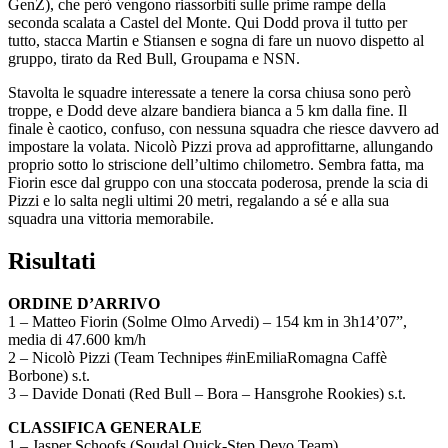
GenZ), che però vengono riassorbiti sulle prime rampe della
seconda scalata a Castel del Monte. Qui Dodd prova il tutto per
tutto, stacca Martin e Stiansen e sogna di fare un nuovo dispetto al
gruppo, tirato da Red Bull, Groupama e NSN.
Stavolta le squadre interessate a tenere la corsa chiusa sono però
troppe, e Dodd deve alzare bandiera bianca a 5 km dalla fine. Il
finale è caotico, confuso, con nessuna squadra che riesce davvero ad
impostare la volata. Nicolò Pizzi prova ad approfittarne, allungando
proprio sotto lo striscione dell’ultimo chilometro. Sembra fatta, ma
Fiorin esce dal gruppo con una stoccata poderosa, prende la scia di
Pizzi e lo salta negli ultimi 20 metri, regalando a sé e alla sua
squadra una vittoria memorabile.
Risultati
ORDINE D’ARRIVO
1 – Matteo Fiorin (Solme Olmo Arvedi) – 154 km in 3h14’07”,
media di 47.600 km/h
2 – Nicolò Pizzi (Team Technipes #inEmiliaRomagna Caffè
Borbone) s.t.
3 – Davide Donati (Red Bull – Bora – Hansgrohe Rookies) s.t.
CLASSIFICA GENERALE
1 – Jasper Schoofs (Soudal Quick-Step Devo Team)