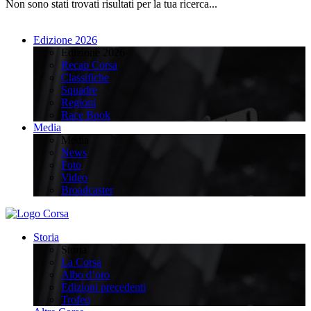
Non sono stati trovati risultati per la tua ricerca...
Edizione 2026
Edizione 2026
Recap Corsa
Classifiche
Squadre
Regioni
Race Book
Media
Media
News
Foto
Video
Broadcaster
Storia
Storia
La Corsa
Albo d’oro
Edizioni precedenti
Trofeo