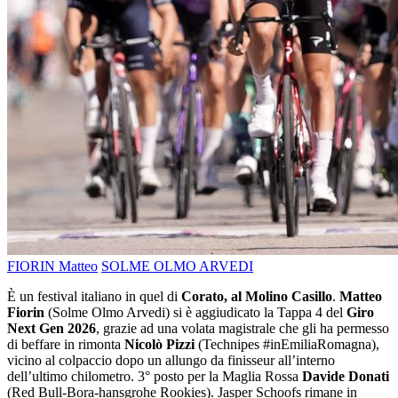
FIORIN Matteo
SOLME OLMO ARVEDI
È un festival italiano in quel di
Corato, al Molino Casillo
.
Matteo
Fiorin
(Solme Olmo Arvedi) si è aggiudicato la Tappa 4 del
Giro
Next Gen 2026
, grazie ad una volata magistrale che gli ha permesso
di beffare in rimonta
Nicolò Pizzi
(Technipes #inEmiliaRomagna),
vicino al colpaccio dopo un allungo da finisseur all’interno
dell’ultimo chilometro. 3° posto per la Maglia Rossa
Davide Donati
(Red Bull-Bora-hansgrohe Rookies). Jasper Schoofs rimane in