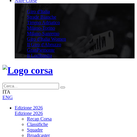
Altre Corse
Altre Corse
Giro d'Italia
Strade Bianche
Tirreno Adriatico
Milano-Torino
Milano-Sanremo
Giro d'Italia Women
Il Giro d'Abruzzo
GranPiemonte
Il Lombardia
ITA
ENG
Edizione 2026
Edizione 2026
Recap Corsa
Classifiche
Squadre
Broadcaster