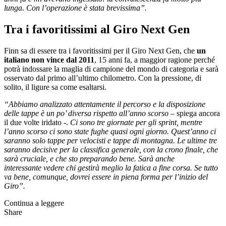
lunga. Con l
’
operazione è stata brevissima”.
Tra i favoritissimi al Giro Next Gen
Finn sa di essere tra i favoritissimi per il Giro Next Gen, che
un
italiano non vince dal 2011
, 15 anni fa, a maggior ragione perché
potrà indossare la maglia di campione del mondo di categoria e sarà
osservato dal primo all’ultimo chilometro. Con la pressione, di
solito, il ligure sa come esaltarsi.
“Abbiamo analizzato attentamente il percorso e la disposizione
delle tappe è un po
’
diversa rispetto all
’
anno scorso
– spiega ancora
il due volte iridato -.
Ci sono tre giornate per gli sprint, mentre
l
’
anno scorso ci sono state fughe quasi ogni giorno. Quest
’
anno ci
saranno solo tappe per velocisti e tappe di montagna. Le ultime tre
saranno decisive per la classifica generale, con la crono finale, che
sarà cruciale, e che sto preparando bene. Sarà anche
interessante vedere chi gestirà meglio la fatica a fine corsa. Se tutto
va bene, comunque, dovrei essere in piena forma per l
’
inizio del
Giro”.
Continua a leggere
Share