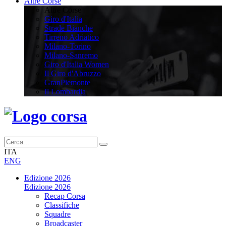
Altre Corse
Altre Corse
Giro d'Italia
Strade Bianche
Tirreno Adriatico
Milano-Torino
Milano-Sanremo
Giro d'Italia Women
Il Giro d'Abruzzo
GranPiemonte
Il Lombardia
ITA
ENG
Edizione 2026
Edizione 2026
Recap Corsa
Classifiche
Squadre
Broadcaster