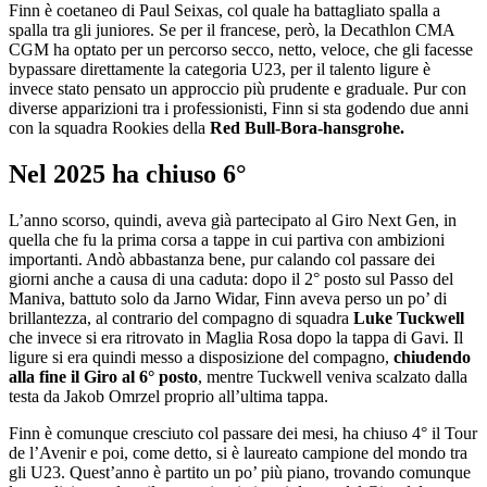
Finn è coetaneo di Paul Seixas, col quale ha battagliato spalla a
spalla tra gli juniores. Se per il francese, però, la Decathlon CMA
CGM ha optato per un percorso secco, netto, veloce, che gli facesse
bypassare direttamente la categoria U23, per il talento ligure è
invece stato pensato un approccio più prudente e graduale. Pur con
diverse apparizioni tra i professionisti, Finn si sta godendo due anni
con la squadra Rookies della
Red Bull-Bora-hansgrohe.
Nel 2025 ha chiuso 6°
L’anno scorso, quindi, aveva già partecipato al Giro Next Gen, in
quella che fu la prima corsa a tappe in cui partiva con ambizioni
importanti. Andò abbastanza bene, pur calando col passare dei
giorni anche a causa di una caduta: dopo il 2° posto sul Passo del
Maniva, battuto solo da Jarno Widar, Finn aveva perso un po’ di
brillantezza, al contrario del compagno di squadra
Luke Tuckwell
che invece si era ritrovato in Maglia Rosa dopo la tappa di Gavi. Il
ligure si era quindi messo a disposizione del compagno,
chiudendo
alla fine il Giro al 6° posto
, mentre Tuckwell veniva scalzato dalla
testa da Jakob Omrzel proprio all’ultima tappa.
Finn è comunque cresciuto col passare dei mesi, ha chiuso 4° il Tour
de l’Avenir e poi, come detto, si è laureato campione del mondo tra
gli U23. Quest’anno è partito un po’ più piano, trovando comunque