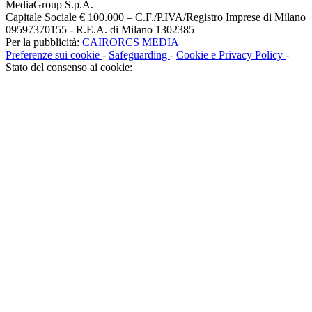
MediaGroup S.p.A.
Capitale Sociale € 100.000 – C.F./P.IVA/Registro Imprese di Milano
09597370155 - R.E.A. di Milano 1302385
Per la pubblicità:
CAIRORCS MEDIA
Preferenze sui cookie
-
Safeguarding
-
Cookie e Privacy Policy
-
Stato del consenso ai cookie: