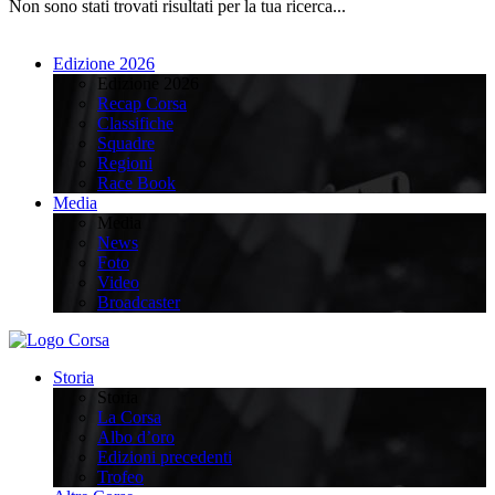
Non sono stati trovati risultati per la tua ricerca...
Edizione 2026
Edizione 2026
Recap Corsa
Classifiche
Squadre
Regioni
Race Book
Media
Media
News
Foto
Video
Broadcaster
Storia
Storia
La Corsa
Albo d’oro
Edizioni precedenti
Trofeo