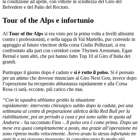
la condizione ad aprile, con vittorie in scioltezza del Giro del
Belvedere e del Palio del Recioto.
Tour of the Alps e infortunio
Al
Tour of the Alps
si era visto per la prima volta a livelli altissimi
contro i professionisti, e nella tappa di Val Martello, pur correndo in
appoggio al futuro vincitore della corsa Giulio Pellizzari, si era
confrontato alla pari con corridori come Thymen Arensman, Egan
Bernal e tanti altri, che poi hanno fatto Top 10 al Giro d’Italia dei
grandi.
Purtroppo il giorno dopo è caduto e
si è rotto il polso.
Si è pensato
per un attimo che dovesse rinunciare al Giro Next Gen, invece dopo
l’operazione ha recuperato abbastanza rapidamente e alla Corsa
Rosa ci sarà, eccome, più carico che mai.
“Con la squadra abbiamo gestito la situazione
rapidamente: intervento chirurgico subito dopo la caduta, poi una
settimana al centro di preparazione atletica della Red Bull per la
riabilitazione, poi un periodo a casa e poi sono salito in quota ad
Andorra
– ha raccontato Finn -.
Il polso ora è come prima. Dopo un
mese era quasi completamente a posto, ma grazie all
’
operazione mi
sono ripreso molto velocemente. Avevo avuto lo stesso infortunio tre
anni fa e mi avevano ingessato: la convalescenza fu molto più