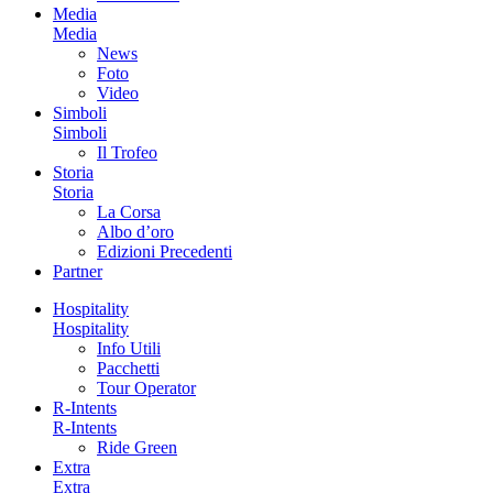
Media
Media
News
Foto
Video
Simboli
Simboli
Il Trofeo
Storia
Storia
La Corsa
Albo d’oro
Edizioni Precedenti
Partner
Hospitality
Hospitality
Info Utili
Pacchetti
Tour Operator
R-Intents
R-Intents
Ride Green
Extra
Extra