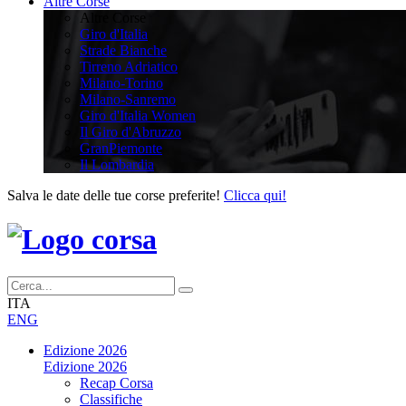
Altre Corse
Altre Corse
Giro d'Italia
Strade Bianche
Tirreno Adriatico
Milano-Torino
Milano-Sanremo
Giro d'Italia Women
Il Giro d'Abruzzo
GranPiemonte
Il Lombardia
Salva le date delle tue corse preferite!
Clicca qui!
ITA
ENG
Edizione 2026
Edizione 2026
Recap Corsa
Classifiche