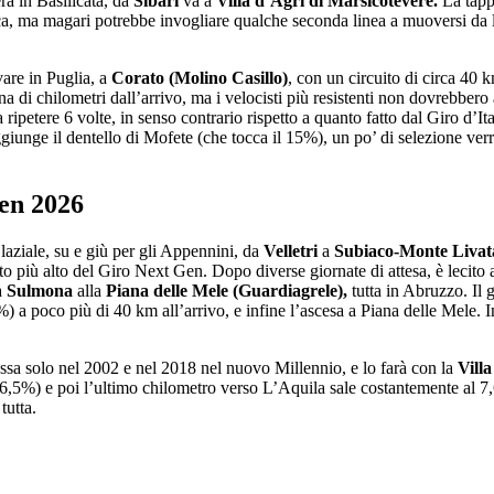
erà in Basilicata, da
Sibari
va a
Villa d’Agri di Marsicotevere.
La tappa
ica, ma magari potrebbe invogliare qualche seconda linea a muoversi da l
vare in Puglia, a
Corato (Molino Casillo)
, con un circuito di circa 40 k
a di chilometri dall’arrivo, ma i velocisti più resistenti non dovrebbero
 ripetere 6 volte, in senso contrario rispetto a quanto fatto dal Giro d’I
giunge il dentello di Mofete (che tocca il 15%), un po’ di selezione ver
Gen 2026
laziale, su e giù per gli Appennini, da
Velletri
a
Subiaco-Monte Livat
più alto del Giro Next Gen. Dopo diverse giornate di attesa, è lecito att
a
Sulmona
alla
Piana delle Mele (Guardiagrele),
tutta in Abruzzo. Il 
) a poco più di 40 km all’arrivo, e infine l’ascesa a Piana delle Mele. In
essa solo nel 2002 e nel 2018 nel nuovo Millennio, e lo farà con la
Vill
l 6,5%) e poi l’ultimo chilometro verso L’Aquila sale costantemente al
tutta.