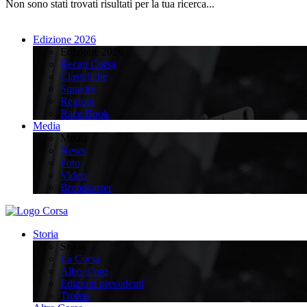
Non sono stati trovati risultati per la tua ricerca...
Edizione 2026
Edizione 2026
Recap Corsa
Classifiche
Squadre
Regioni
Race Book
Media
Media
News
Foto
Video
Broadcaster
Storia
Storia
La Corsa
Albo d’oro
Edizioni precedenti
Trofeo