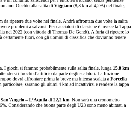
 è un continuo saliscendi per l’entroterra lucano, senza pendenze
ontano. Occhio alla salita di
Viggiano
(8,8 km al 4,2%) nel finale,
m da ripetere due volte nel finale. Andrà affrontata due volte la salita
 avere problemi a salvarsi. Per cacciatori di classiche è invece la Tappa
talia nel 2022 (con vittoria di Thomas De Gendt). A furia di ripetere lo
rà certamente fuori, con gli uomini di classifica che dovranno tenere
a
. I giochi si faranno probabilmente sulla salita finale, lunga
15,8 km
endersi i fuochi d’artificio da parte degli scalatori. La frazione
gruppo dovrà affrontare prima la breve ma intensa scalata a
Forcella
 particolare, saranno gli ultimi 4 km ad incattivirsi e rendere la tappa
a San’Angelo – L’Aquila
di
22,2 km
. Non sarà una cronometro
 7,6%. Considerando che buona parte degli U23 sono meno abituati a