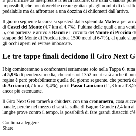
È più difficile da interpretare la terza frazione, che dalla Calabria port
impossibili, che non dovrebbe creare grattacapi agli uomini di classif
pedalabile ma da affrontare a una dozzina di chilometri dall’arrivo.
Il giorno seguente la corsa si sposterà dalla splendida
Matera
per arri
di
Castel del Monte
(4,7 km al 4,7%), l’ultima delle quali a una ventin
5, con partenza e arrivo a
Bacoli
e il circuito del
Monte di Procida
da
strappo del Monte di Procida (circa 1500 metri al 6-7%), al quale si ag
gli occhi aperti ed evitare imboscate.
Le tre tappe finali decidono il Giro Next 
I big cominceranno a confrontarsi seriamente solo nella Tappa 6, tutta 
al 5,9%
di pendenza media, che coi suoi 1352 metri sarà anche il punto 
regina è però probabilmente quella del giorno seguente, che porterà d
di Acciano
(4,7 km al 9,4%), poi il
Passo Lanciano
(11,3 km all’8,5%
ancor più estenuante.
Il Giro Next Gen tornerà a chiudersi con una
cronometro
, cosa succ
banale, perché nel mezzo ci sarà la salita di Bagno Grande (2,4 km a
lunghe prove contro il tempo, la possibilità di fare grandi distacchi c’è 
Continua a leggere
Share