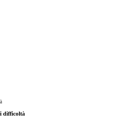
tà
 difficoltà