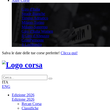
Altre Corse
Altre Corse
Giro d'Italia
Strade Bianche
Tirreno Adriatico
Milano-Torino
Milano-Sanremo
Giro d'Italia Women
Il Giro d'Abruzzo
GranPiemonte
Il Lombardia
Salva le date delle tue corse preferite!
Clicca qui!
ITA
ENG
Edizione 2026
Edizione 2026
Recap Corsa
Classifiche