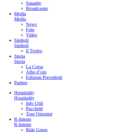
Squadre
Broadcaster
Media
Media
News
Foto
Video
Simboli
Simboli
Il Trofeo
Storia
Storia
La Corsa
Albo d’oro
Edizioni Precedenti
Partner
Hospitality
Hospitality
Info Utili
Pacchetti
Tour Operator
R-Intents
R-Intents
Ride Green