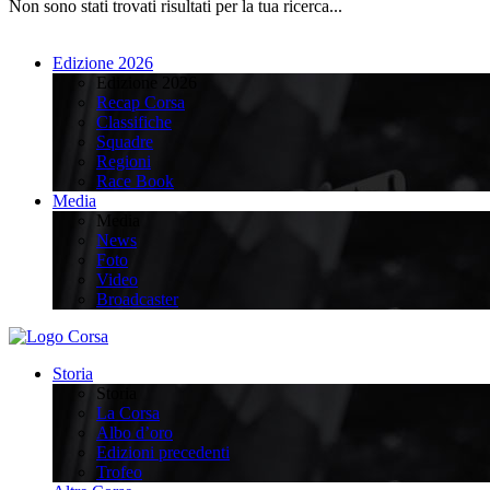
Non sono stati trovati risultati per la tua ricerca...
Edizione 2026
Edizione 2026
Recap Corsa
Classifiche
Squadre
Regioni
Race Book
Media
Media
News
Foto
Video
Broadcaster
Storia
Storia
La Corsa
Albo d’oro
Edizioni precedenti
Trofeo