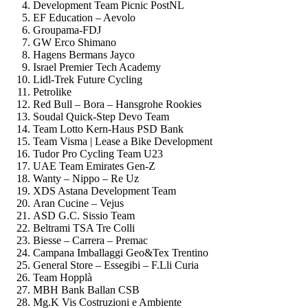
Development Team Picnic PostNL
EF Education – Aevolo
Groupama-FDJ
GW Erco Shimano
Hagens Bermans Jayco
Israel Premier Tech Academy
Lidl-Trek Future Cycling
Petrolike
Red Bull – Bora – Hansgrohe Rookies
Soudal Quick-Step Devo Team
Team Lotto Kern-Haus PSD Bank
Team Visma | Lease a Bike Development
Tudor Pro Cycling Team U23
UAE Team Emirates Gen-Z
Wanty – Nippo – Re Uz
XDS Astana Development Team
Aran Cucine – Vejus
ASD G.C. Sissio Team
Beltrami TSA Tre Colli
Biesse – Carrera – Premac
Campana Imballaggi Geo&Tex Trentino
General Store – Essegibi – F.Lli Curia
Team Hopplà
MBH Bank Ballan CSB
Mg.K Vis Costruzioni e Ambiente