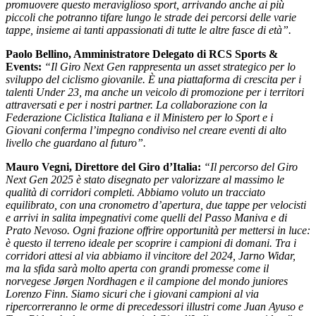
promuovere questo meraviglioso sport, arrivando anche ai più
piccoli che potranno tifare lungo le strade dei percorsi delle varie
tappe, insieme ai tanti appassionati di tutte le altre fasce di età”.
Paolo Bellino, Amministratore Delegato di RCS Sports &
Events:
“Il Giro Next Gen rappresenta un asset strategico per lo
sviluppo del ciclismo giovanile. È una piattaforma di crescita per i
talenti Under 23, ma anche un veicolo di promozione per i territori
attraversati e per i nostri partner. La collaborazione con la
Federazione Ciclistica Italiana e il Ministero per lo Sport e i
Giovani conferma l’impegno condiviso nel creare eventi di alto
livello che guardano al futuro”.
Mauro Vegni, Direttore del Giro d’Italia:
“Il percorso del Giro
Next Gen 2025 è stato disegnato per valorizzare al massimo le
qualità di corridori completi. Abbiamo voluto un tracciato
equilibrato, con una cronometro d’apertura, due tappe per velocisti
e arrivi in salita impegnativi come quelli del Passo Maniva e di
Prato Nevoso. Ogni frazione offrire opportunità per mettersi in luce:
è questo il terreno ideale per scoprire i campioni di domani. Tra i
corridori attesi al via abbiamo il vincitore del 2024, Jarno Widar,
ma la sfida sarà molto aperta con grandi promesse come il
norvegese Jørgen Nordhagen e il campione del mondo juniores
Lorenzo Finn. Siamo sicuri che i giovani campioni al via
ripercorreranno le orme di precedessori illustri come Juan Ayuso e