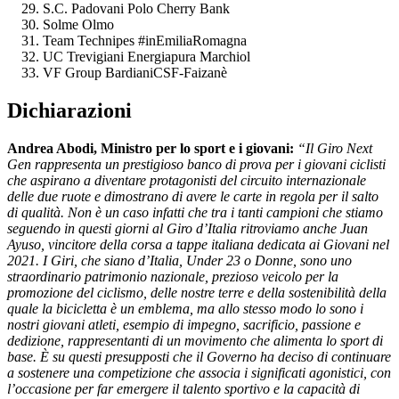
S.C. Padovani Polo Cherry Bank
Solme Olmo
Team Technipes #inEmiliaRomagna
UC Trevigiani Energiapura Marchiol
VF Group BardianiCSF-Faizanè
Dichiarazioni
Andrea Abodi, Ministro per lo sport e i giovani:
“Il Giro Next
Gen rappresenta un prestigioso banco di prova per i giovani ciclisti
che aspirano a diventare protagonisti del circuito internazionale
delle due ruote e dimostrano di avere le carte in regola per il salto
di qualità. Non è un caso infatti che tra i tanti campioni che stiamo
seguendo in questi giorni al Giro d’Italia ritroviamo anche Juan
Ayuso, vincitore della corsa a tappe italiana dedicata ai Giovani nel
2021. I Giri, che siano d’Italia, Under 23 o Donne, sono uno
straordinario patrimonio nazionale, prezioso veicolo per la
promozione del ciclismo, delle nostre terre e della sostenibilità della
quale la bicicletta è un emblema, ma allo stesso modo lo sono i
nostri giovani atleti, esempio di impegno, sacrificio, passione e
dedizione, rappresentanti di un movimento che alimenta lo sport di
base. È su questi presupposti che il Governo ha deciso di continuare
a sostenere una competizione che associa i significati agonistici, con
l’occasione per far emergere il talento sportivo e la capacità di