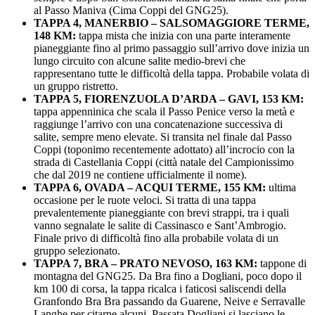
al Passo Maniva (Cima Coppi del GNG25).
TAPPA 4, MANERBIO – SALSOMAGGIORE TERME,
148 KM:
tappa mista che inizia con una parte interamente
pianeggiante fino al primo passaggio sull’arrivo dove inizia un
lungo circuito con alcune salite medio-brevi che
rappresentano tutte le difficoltà della tappa. Probabile volata di
un gruppo ristretto.
TAPPA 5, FIORENZUOLA D’ARDA – GAVI, 153 KM:
tappa appenninica che scala il Passo Penice verso la metà e
raggiunge l’arrivo con una concatenazione successiva di
salite, sempre meno elevate. Si transita nel finale dal Passo
Coppi (toponimo recentemente adottato) all’incrocio con la
strada di Castellania Coppi (città natale del Campionissimo
che dal 2019 ne contiene ufficialmente il nome).
TAPPA 6, OVADA – ACQUI TERME, 155 KM:
ultima
occasione per le ruote veloci. Si tratta di una tappa
prevalentemente pianeggiante con brevi strappi, tra i quali
vanno segnalate le salite di Cassinasco e Sant’Ambrogio.
Finale privo di difficoltà fino alla probabile volata di un
gruppo selezionato.
TAPPA 7, BRA – PRATO NEVOSO, 163 KM:
tappone di
montagna del GNG25. Da Bra fino a Dogliani, poco dopo il
km 100 di corsa, la tappa ricalca i faticosi saliscendi della
Granfondo Bra Bra passando da Guarene, Neive e Serravalle
Langhe per citarne alcuni. Passata Dogliani si lasciano le