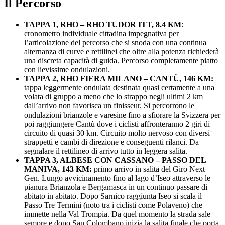
Il Percorso
TAPPA 1, RHO – RHO TUDOR ITT, 8.4 KM
:
cronometro individuale cittadina impegnativa per
l’articolazione del percorso che si snoda con una continua
alternanza di curve e rettilinei che oltre alla potenza richiederà
una discreta capacità di guida. Percorso completamente piatto
con lievissime ondulazioni.
TAPPA 2, RHO FIERA MILANO – CANTÙ, 146 KM:
tappa leggermente ondulata destinata quasi certamente a una
volata di gruppo a meno che lo strappo negli ultimi 2 km
dall’arrivo non favorisca un finisseur. Si percorrono le
ondulazioni brianzole e varesine fino a sfiorare la Svizzera per
poi raggiungere Cantù dove i ciclisti affronteranno 2 giri di
circuito di quasi 30 km. Circuito molto nervoso con diversi
strappetti e cambi di direzione e conseguenti rilanci. Da
segnalare il rettilineo di arrivo tutto in leggera salita.
TAPPA 3, ALBESE CON CASSANO – PASSO DEL
MANIVA, 143 KM:
primo arrivo in salita del Giro Next
Gen. Lungo avvicinamento fino al lago d’Iseo attraverso le
pianura Brianzola e Bergamasca in un continuo passare di
abitato in abitato. Dopo Sarnico raggiunta Iseo si scala il
Passo Tre Termini (noto tra i ciclisti come Polaveno) che
immette nella Val Trompia. Da quel momento la strada sale
sempre e dopo San Colombano inizia la salita finale che porta