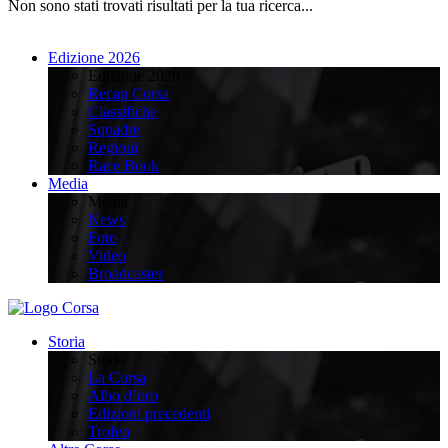
Non sono stati trovati risultati per la tua ricerca...
Edizione 2026
Edizione 2026
Recap Corsa
Classifiche
Squadre
Regioni
Race Book
Media
Media
News
Foto
Video
Broadcaster
Storia
Storia
La Corsa
Albo d’oro
Edizioni precedenti
Trofeo