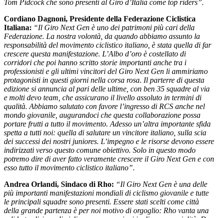
Tom Pidcock che sono presenti al Giro d’Italia come top riders”.
Cordiano Dagnoni, Presidente della Federazione Ciclistica
Italiana:
“Il Giro Next Gen è uno dei patrimoni più cari della
Federazione. La nostra volontà, da quando abbiamo assunto la
responsabilità del movimento ciclistico italiano, è stata quella di far
crescere questa manifestazione. L’Albo d’oro è costellato di
corridori che poi hanno scritto storie importanti anche tra i
professionisti e gli ultimi vincitori del Giro Next Gen li ammiriamo
protagonisti in questi giorni nella corsa rosa. Il parterre di questa
edizione si annuncia al pari delle ultime, con ben 35 squadre al via
e molti devo team, che assicurano il livello assoluto in termini di
qualità. Abbiamo salutato con favore l’ingresso di RCS anche nel
mondo giovanile, augurandoci che questa collaborazione possa
portare frutti a tutto il movimento. Adesso un’altra importante sfida
spetta a tutti noi: quella di salutare un vincitore italiano, sulla scia
dei successi dei nostri juniores. L’impegno e le risorse devono essere
indirizzati verso questo comune obiettivo. Solo in questo modo
potremo dire di aver fatto veramente crescere il Giro Next Gen e con
esso tutto il movimento ciclistico italiano”.
Andrea Orlandi, Sindaco di Rho:
“Il Giro Next Gen è una delle
più importanti manifestazioni mondiali di ciclismo giovanile e tutte
le principali squadre sono presenti. Essere stati scelti come città
della grande partenza è per noi motivo di orgoglio: Rho vanta una