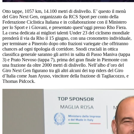
Otto tappe, 1057 km, 14.100 metri di dislivello. E’ questo il menù
del Giro Next Gen, organizzato da RCS Sport per conto della
Federazione Ciclistica Italiana e in collaborazione con il Ministero
per lo Sport e i Giovani, e presentato quest’oggi presso Rho Fiera.
La corsa dedicata ai migliori talenti Under 23 del ciclismo mondiale
prenderà il via da Rho il 15 giugno, con una cronometro individuale,
per terminare a Pinerolo dopo otto frazioni variegate che offriranno
chances ad ogni tipologia di corridore. Snodi cruciali in ottica
classifica generale saranno gli arrivi in salita di Passo Maniva (tappa
3) e Prato Nevoso (tappa 7), prima del gran finale in Piemonte con
una frazione da oltre 2000 metri di dislivello. Nell’albo d’oro del
Giro Next Gen figurano tra gli altri alcuni dei top riders del Giro
d’Italia come Juan Ayuso, vincitore della frazione di Tagliacozzo, e
Thomas Pidcock.