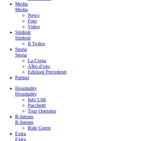
Media
Media
News
Foto
Video
Simboli
Simboli
Il Trofeo
Storia
Storia
La Corsa
Albo d’oro
Edizioni Precedenti
Partner
Hospitality
Hospitality
Info Utili
Pacchetti
Tour Operator
R-Intents
R-Intents
Ride Green
Extra
Extra