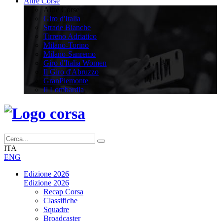
Altre Corse
Altre Corse
Giro d'Italia
Strade Bianche
Tirreno Adriatico
Milano-Torino
Milano-Sanremo
Giro d'Italia Women
Il Giro d'Abruzzo
GranPiemonte
Il Lombardia
ITA
ENG
Edizione 2026
Edizione 2026
Recap Corsa
Classifiche
Squadre
Broadcaster