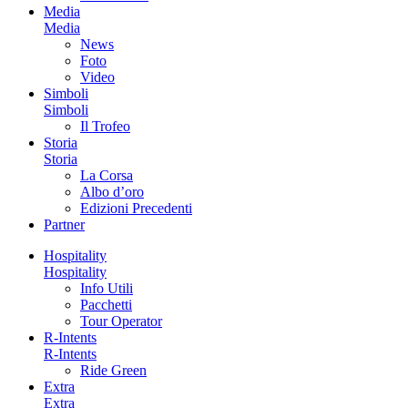
Media
Media
News
Foto
Video
Simboli
Simboli
Il Trofeo
Storia
Storia
La Corsa
Albo d’oro
Edizioni Precedenti
Partner
Hospitality
Hospitality
Info Utili
Pacchetti
Tour Operator
R-Intents
R-Intents
Ride Green
Extra
Extra