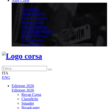
Altre Corse
Altre Corse
Giro d'Italia
Strade Bianche
Tirreno Adriatico
Milano-Torino
Milano-Sanremo
Giro d'Italia Women
Il Giro d'Abruzzo
GranPiemonte
Il Lombardia
ITA
ENG
Edizione 2026
Edizione 2026
Recap Corsa
Classifiche
Squadre
Broadcaster