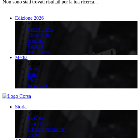
Non sono stati trovati risultati per la tua ricerca...
Edizione 2026
Edizione 2026
Recap Corsa
Classifiche
Squadre
Regioni
Race Book
Media
Media
News
Foto
Video
Broadcaster
Storia
Storia
La Corsa
Albo d’oro
Edizioni precedenti
Trofeo