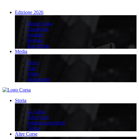
Edizione 2026
Edizione 2026
Recap Corsa
Classifiche
Squadre
Regioni
Race Book
Media
Media
News
Foto
Video
Broadcaster
Storia
Storia
La Corsa
Albo d’oro
Edizioni precedenti
Trofeo
Altre Corse