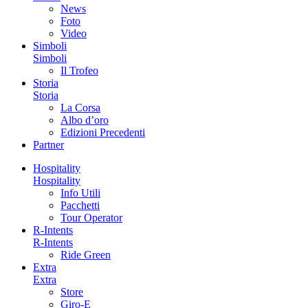
News
Foto
Video
Simboli
Simboli
Il Trofeo
Storia
Storia
La Corsa
Albo d’oro
Edizioni Precedenti
Partner
Hospitality
Hospitality
Info Utili
Pacchetti
Tour Operator
R-Intents
R-Intents
Ride Green
Extra
Extra
Store
Giro-E