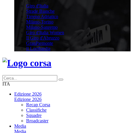
Altre Corse
Giro d'Italia
Strade Bianche
Tirreno Adriatico
Milano-Torino
Milano-Sanremo
Giro d'Italia Women
Il Giro d'Abruzzo
GranPiemonte
Il Lombardia
ITA
Edizione 2026
Edizione 2026
Recap Corsa
Classifiche
Squadre
Broadcaster
Media
Media