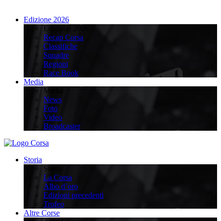
Edizione 2026
Edizione 2026
Recap Corsa
Classifiche
Squadre
Regioni
Race Book
Media
Media
News
Foto
Video
Broadcaster
Storia
Storia
La Corsa
Albo d’oro
Edizioni precedenti
Trofeo
Altre Corse