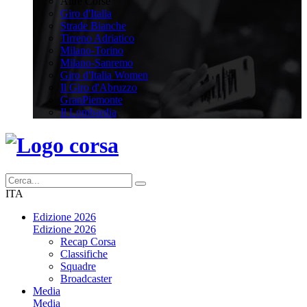
Altre Corse
Giro d'Italia
Strade Bianche
Tirreno Adriatico
Milano-Torino
Milano-Sanremo
Giro d'Italia Women
Il Giro d'Abruzzo
GranPiemonte
Il Lombardia
ITA
Edizione 2026
Edizione 2026
Recap Corsa
Classifiche
Squadre
Broadcaster
Media
Media