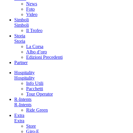
News
Foto
Video
Simboli
Simboli
Il Trofeo
Storia
Storia
La Corsa
Albo d’oro
Edizioni Precedenti
Partner
Hospitality
Hospitality
Info Utili
Pacchetti
Tour Operator
R-Intents
R-Intents
Ride Green
Extra
Extra
Store
Giro-E