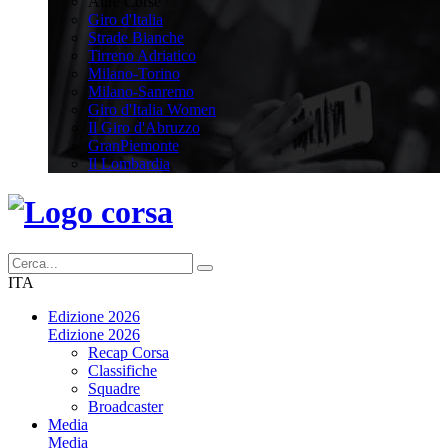
Altre Corse
Giro d'Italia
Strade Bianche
Tirreno Adriatico
Milano-Torino
Milano-Sanremo
Giro d'Italia Women
Il Giro d'Abruzzo
GranPiemonte
Il Lombardia
ITA
Edizione 2026
Edizione 2026
Recap Corsa
Classifiche
Squadre
Broadcaster
Media
Media