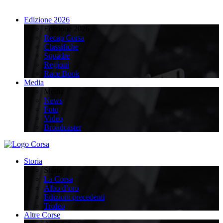
Edizione 2026
Edizione 2026
Recap Corsa
Classifiche
Squadre
Regioni
Race Book
Media
Media
News
Foto
Video
Broadcaster
Storia
Storia
La Corsa
Albo d’oro
Edizioni precedenti
Trofeo
Altre Corse