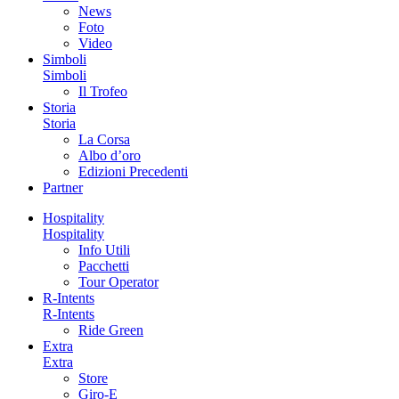
News
Foto
Video
Simboli
Simboli
Il Trofeo
Storia
Storia
La Corsa
Albo d’oro
Edizioni Precedenti
Partner
Hospitality
Hospitality
Info Utili
Pacchetti
Tour Operator
R-Intents
R-Intents
Ride Green
Extra
Extra
Store
Giro-E