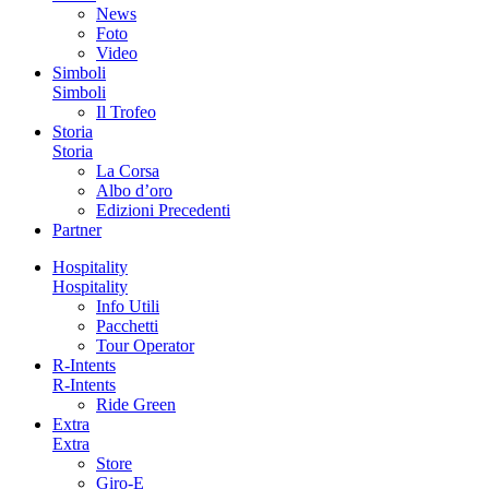
News
Foto
Video
Simboli
Simboli
Il Trofeo
Storia
Storia
La Corsa
Albo d’oro
Edizioni Precedenti
Partner
Hospitality
Hospitality
Info Utili
Pacchetti
Tour Operator
R-Intents
R-Intents
Ride Green
Extra
Extra
Store
Giro-E