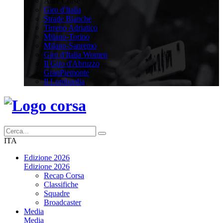
Altre Corse
Giro d'Italia
Strade Bianche
Tirreno Adriatico
Milano-Torino
Milano-Sanremo
Giro d'Italia Women
Il Giro d'Abruzzo
GranPiemonte
Il Lombardia
ITA
Edizione 2026
Edizione 2026
Recap Corsa
Classifiche
Squadre
Broadcaster
Media
Media