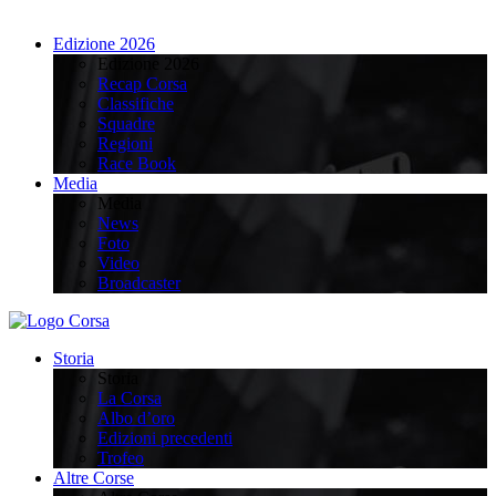
Edizione 2026
Edizione 2026
Recap Corsa
Classifiche
Squadre
Regioni
Race Book
Media
Media
News
Foto
Video
Broadcaster
Storia
Storia
La Corsa
Albo d’oro
Edizioni precedenti
Trofeo
Altre Corse