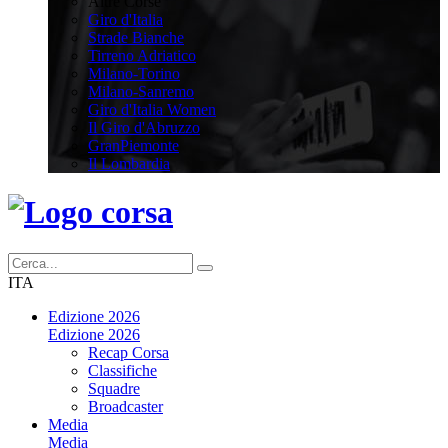
Altre Corse
Giro d'Italia
Strade Bianche
Tirreno Adriatico
Milano-Torino
Milano-Sanremo
Giro d'Italia Women
Il Giro d'Abruzzo
GranPiemonte
Il Lombardia
ITA
Edizione 2026
Edizione 2026
Recap Corsa
Classifiche
Squadre
Broadcaster
Media
Media