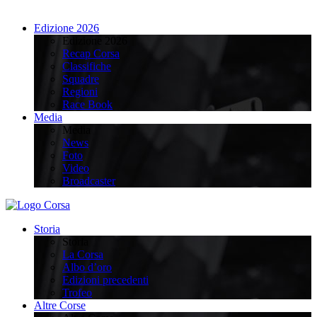
Edizione 2026
Edizione 2026
Recap Corsa
Classifiche
Squadre
Regioni
Race Book
Media
Media
News
Foto
Video
Broadcaster
Storia
Storia
La Corsa
Albo d’oro
Edizioni precedenti
Trofeo
Altre Corse