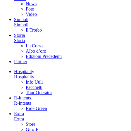
News
Foto
Video
Simboli
Simboli
Il Trofeo
Storia
Storia
La Corsa
Albo d’oro
Edizioni Precedenti
Partner
Hospitality
Hospitality
Info Utili
Pacchetti
Tour Operator
R-Intents
R-Intents
Ride Green
Extra
Extra
Store
Giro-E