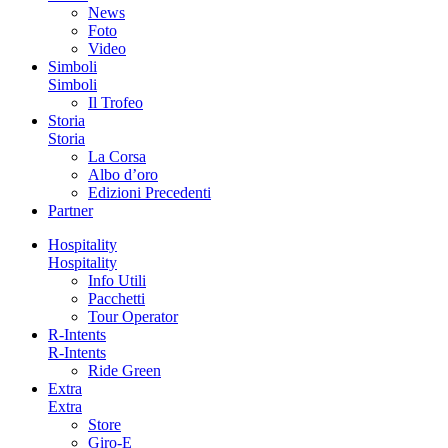
News
Foto
Video
Simboli
Simboli
Il Trofeo
Storia
Storia
La Corsa
Albo d’oro
Edizioni Precedenti
Partner
Hospitality
Hospitality
Info Utili
Pacchetti
Tour Operator
R-Intents
R-Intents
Ride Green
Extra
Extra
Store
Giro-E