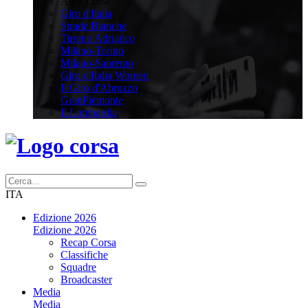
Altre Corse
Giro d'Italia
Strade Bianche
Tirreno Adriatico
Milano-Torino
Milano-Sanremo
Giro d'Italia Women
Il Giro d'Abruzzo
GranPiemonte
Il Lombardia
ITA
Edizione 2026
Edizione 2026
Recap Corsa
Classifiche
Squadre
Broadcaster
Media
Media