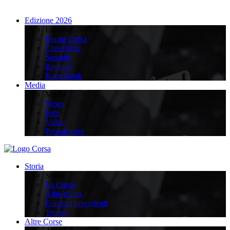
Edizione 2026
Edizione 2026
Recap Corsa
Classifiche
Squadre
Regioni
Race Book
Media
Media
News
Foto
Video
Broadcaster
Storia
Storia
La Corsa
Albo d’oro
Edizioni precedenti
Trofeo
Altre Corse