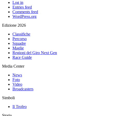
Log in
Entries feed
Comments feed
WordPress.org
Edizione 2026
Classifiche
Percorso
Squadre
Maglie
Regioni del Giro Next Gen
Race Guide
Media Center
News
Foto
Video
Broadcasters
Simboli
Il Trofeo
Storia