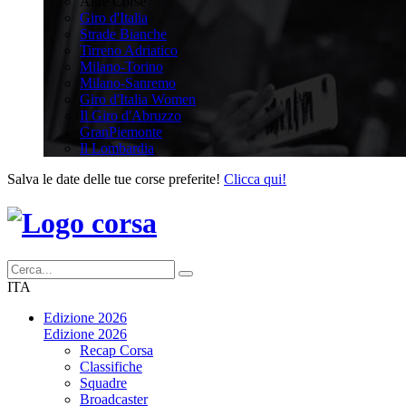
Altre Corse
Giro d'Italia
Strade Bianche
Tirreno Adriatico
Milano-Torino
Milano-Sanremo
Giro d'Italia Women
Il Giro d'Abruzzo
GranPiemonte
Il Lombardia
Salva le date delle tue corse preferite!
Clicca qui!
ITA
Edizione 2026
Edizione 2026
Recap Corsa
Classifiche
Squadre
Broadcaster