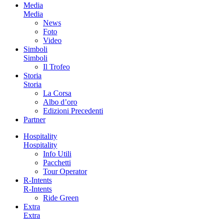
Media
Media
News
Foto
Video
Simboli
Simboli
Il Trofeo
Storia
Storia
La Corsa
Albo d’oro
Edizioni Precedenti
Partner
Hospitality
Hospitality
Info Utili
Pacchetti
Tour Operator
R-Intents
R-Intents
Ride Green
Extra
Extra