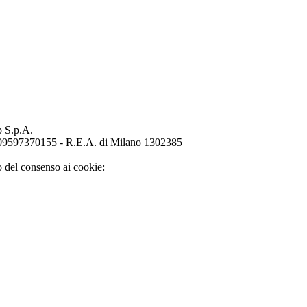
p S.p.A.
o 09597370155 - R.E.A. di Milano 1302385
o del consenso ai cookie: