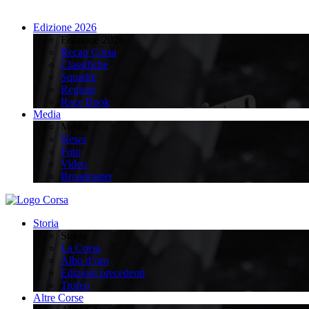
Edizione 2026
Edizione 2026
Recap Corsa
Classifiche
Squadre
Regioni
Race Book
Media
Media
News
Foto
Video
Broadcaster
Storia
Storia
La Corsa
Albo d’oro
Edizioni precedenti
Trofeo
Altre Corse