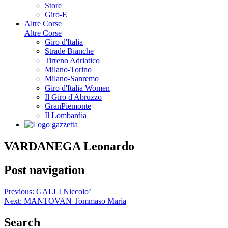
Store
Giro-E
Altre Corse
Altre Corse
Giro d'Italia
Strade Bianche
Tirreno Adriatico
Milano-Torino
Milano-Sanremo
Giro d'Italia Women
Il Giro d'Abruzzo
GranPiemonte
Il Lombardia
VARDANEGA Leonardo
Post navigation
Previous:
GALLI Niccolo’
Next:
MANTOVAN Tommaso Maria
Search