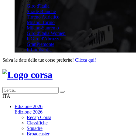
Altre Corse
Giro d'Italia
Strade Bianche
Tirreno Adriatico
Milano-Torino
Milano-Sanremo
Giro d'Italia Women
Il Giro d'Abruzzo
GranPiemonte
Il Lombardia
Salva le date delle tue corse preferite!
Clicca qui!
ITA
Edizione 2026
Edizione 2026
Recap Corsa
Classifiche
Squadre
Broadcaster