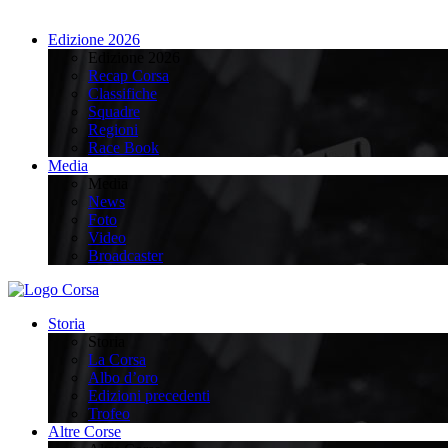
Edizione 2026
Edizione 2026
Recap Corsa
Classifiche
Squadre
Regioni
Race Book
Media
Media
News
Foto
Video
Broadcaster
Storia
Storia
La Corsa
Albo d’oro
Edizioni precedenti
Trofeo
Altre Corse