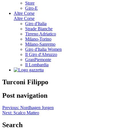
Store
Giro-E
Altre Corse
Altre Corse
Giro d'Italia
Strade Bianche
Tirreno Adriatico
Milano-Torino
Milano-Sanremo
Giro d'Italia Women
Il Giro d'Abruzzo
GranPiemonte
Il Lombardia
Turconi Filippo
Post navigation
Previous:
Nordhagen Jorgen
Next:
Scalco Matteo
Search