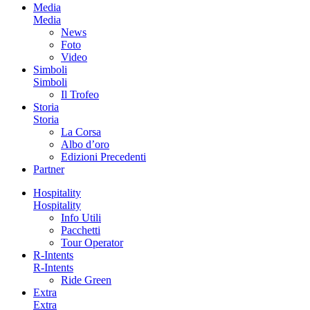
Media
Media
News
Foto
Video
Simboli
Simboli
Il Trofeo
Storia
Storia
La Corsa
Albo d’oro
Edizioni Precedenti
Partner
Hospitality
Hospitality
Info Utili
Pacchetti
Tour Operator
R-Intents
R-Intents
Ride Green
Extra
Extra