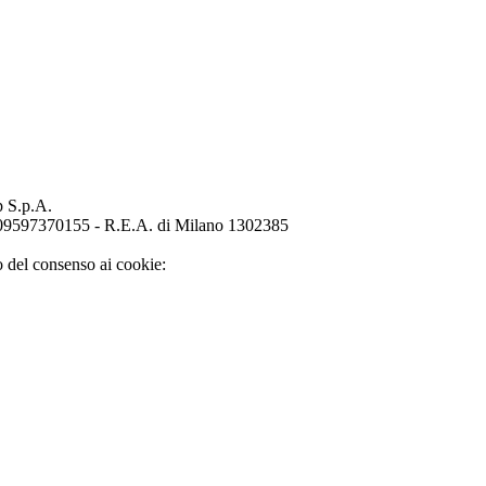
p S.p.A.
o 09597370155 - R.E.A. di Milano 1302385
o del consenso ai cookie: