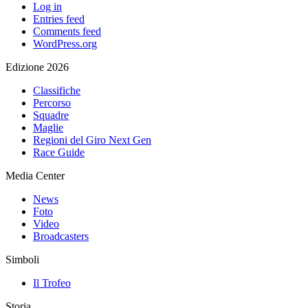
Log in
Entries feed
Comments feed
WordPress.org
Edizione 2026
Classifiche
Percorso
Squadre
Maglie
Regioni del Giro Next Gen
Race Guide
Media Center
News
Foto
Video
Broadcasters
Simboli
Il Trofeo
Storia