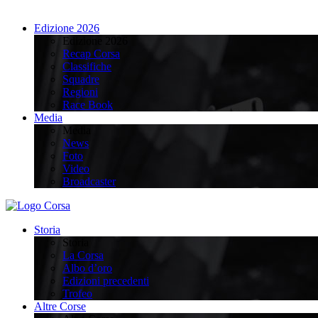
Edizione 2026
Edizione 2026
Recap Corsa
Classifiche
Squadre
Regioni
Race Book
Media
Media
News
Foto
Video
Broadcaster
Storia
Storia
La Corsa
Albo d’oro
Edizioni precedenti
Trofeo
Altre Corse