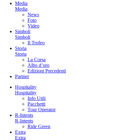
Media
Media
News
Foto
Video
Simboli
Simboli
Il Trofeo
Storia
Storia
La Corsa
Albo d’oro
Edizioni Precedenti
Partner
Hospitality
Hospitality
Info Utili
Pacchetti
Tour Operator
R-Intents
R-Intents
Ride Green
Extra
Extra