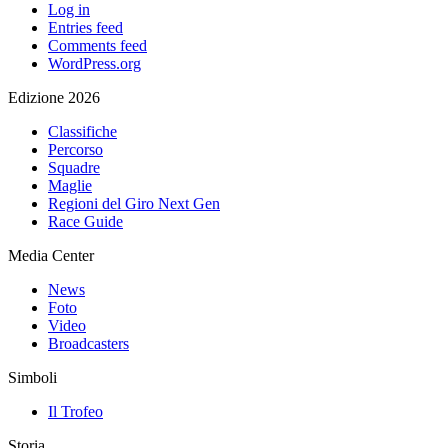
Log in
Entries feed
Comments feed
WordPress.org
Edizione 2026
Classifiche
Percorso
Squadre
Maglie
Regioni del Giro Next Gen
Race Guide
Media Center
News
Foto
Video
Broadcasters
Simboli
Il Trofeo
Storia