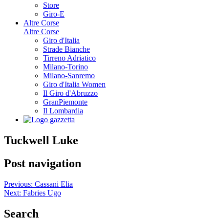
Store
Giro-E
Altre Corse
Altre Corse
Giro d'Italia
Strade Bianche
Tirreno Adriatico
Milano-Torino
Milano-Sanremo
Giro d'Italia Women
Il Giro d'Abruzzo
GranPiemonte
Il Lombardia
Tuckwell Luke
Post navigation
Previous:
Cassani Elia
Next:
Fabries Ugo
Search