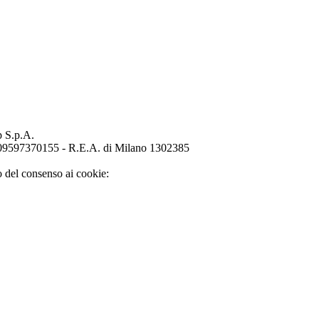
p S.p.A.
o 09597370155 - R.E.A. di Milano 1302385
o del consenso ai cookie: