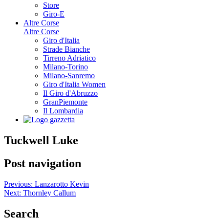
Store
Giro-E
Altre Corse
Altre Corse
Giro d'Italia
Strade Bianche
Tirreno Adriatico
Milano-Torino
Milano-Sanremo
Giro d'Italia Women
Il Giro d'Abruzzo
GranPiemonte
Il Lombardia
Tuckwell Luke
Post navigation
Previous:
Lanzarotto Kevin
Next:
Thornley Callum
Search