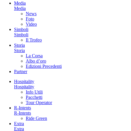
Media
Media
News
Foto
Video
Simboli
Simboli
Il Trofeo
Storia
Storia
La Corsa
Albo d’oro
Edizioni Precedenti
Partner
Hospitality
Hospitality
Info Utili
Pacchetti
Tour Operator
R-Intents
R-Intents
Ride Green
Extra
Extra