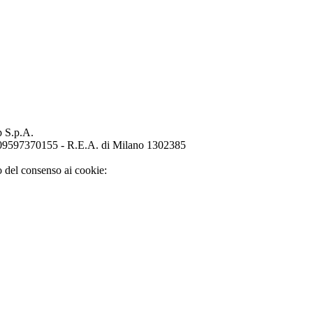
p S.p.A.
o 09597370155 - R.E.A. di Milano 1302385
o del consenso ai cookie: