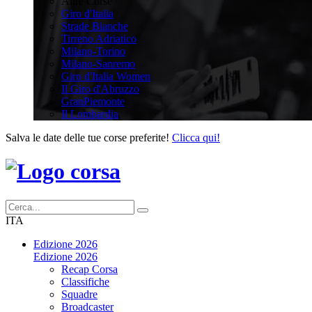
Altre Corse
Giro d'Italia
Strade Bianche
Tirreno Adriatico
Milano-Torino
Milano-Sanremo
Giro d'Italia Women
Il Giro d'Abruzzo
GranPiemonte
Il Lombardia
Salva le date delle tue corse preferite!
Clicca qui!
ITA
Edizione 2026
Edizione 2026
Recap Corsa
Classifiche
Squadre
Broadcaster