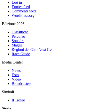
Log in
Entries feed
Comments feed
WordPress.org
Edizione 2026
Classifiche
Percorso
Squadre
Maglie
Regioni del Giro Next Gen
Race Guide
Media Center
News
Foto
Video
Broadcasters
Simboli
Il Trofeo
Storia