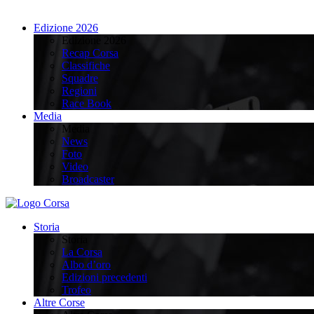
Edizione 2026
Edizione 2026
Recap Corsa
Classifiche
Squadre
Regioni
Race Book
Media
Media
News
Foto
Video
Broadcaster
Storia
Storia
La Corsa
Albo d’oro
Edizioni precedenti
Trofeo
Altre Corse