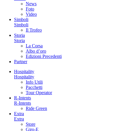
News
Foto
Video
Simboli
Simboli
Il Trofeo
Storia
Storia
La Corsa
Albo d’oro
Edizioni Precedenti
Partner
Hospitality
Hospitality
Info Utili
Pacchetti
Tour Operator
R-Intents
R-Intents
Ride Green
Extra
Extra
Store
Giro-E