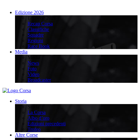
Edizione 2026
Edizione 2026
Recap Corsa
Classifiche
Squadre
Regioni
Race Book
Media
Media
News
Foto
Video
Broadcaster
Storia
Storia
La Corsa
Albo d’oro
Edizioni precedenti
Trofeo
Altre Corse