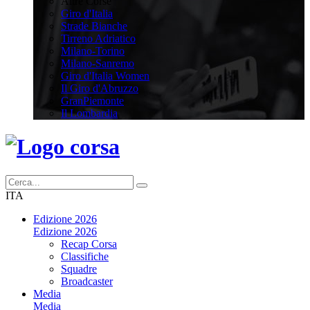
Altre Corse
Giro d'Italia
Strade Bianche
Tirreno Adriatico
Milano-Torino
Milano-Sanremo
Giro d'Italia Women
Il Giro d'Abruzzo
GranPiemonte
Il Lombardia
ITA
Edizione 2026
Edizione 2026
Recap Corsa
Classifiche
Squadre
Broadcaster
Media
Media