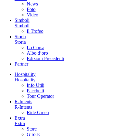
News
Foto
Video
Simboli
Simboli
Il Trofeo
Storia
Storia
La Corsa
Albo d’oro
Edizioni Precedenti
Partner
Hospitality
Hospitality
Info Utili
Pacchetti
Tour Operator
R-Intents
R-Intents
Ride Green
Extra
Extra
Store
Giro-E