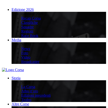
Edizione 2026
Edizione 2026
Recap Corsa
Classifiche
Squadre
Regioni
Race Book
Media
Media
News
Foto
Video
Broadcaster
Storia
Storia
La Corsa
Albo d’oro
Edizioni precedenti
Trofeo
Altre Corse