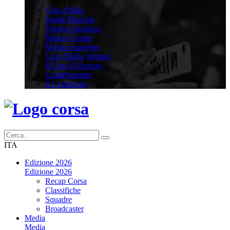
Altre Corse
Giro d'Italia
Strade Bianche
Tirreno Adriatico
Milano-Torino
Milano-Sanremo
Giro d'Italia Women
Il Giro d'Abruzzo
GranPiemonte
Il Lombardia
ITA
Edizione 2026
Edizione 2026
Recap Corsa
Classifiche
Squadre
Broadcaster
Media
Media