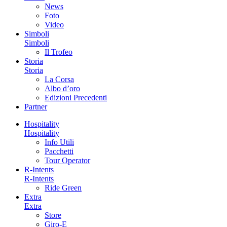
News
Foto
Video
Simboli
Simboli
Il Trofeo
Storia
Storia
La Corsa
Albo d’oro
Edizioni Precedenti
Partner
Hospitality
Hospitality
Info Utili
Pacchetti
Tour Operator
R-Intents
R-Intents
Ride Green
Extra
Extra
Store
Giro-E