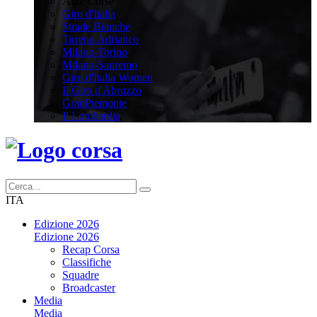
Altre Corse
Giro d'Italia
Strade Bianche
Tirreno Adriatico
Milano-Torino
Milano-Sanremo
Giro d'Italia Women
Il Giro d'Abruzzo
GranPiemonte
Il Lombardia
ITA
Edizione 2026
Edizione 2026
Recap Corsa
Classifiche
Squadre
Broadcaster
Media
Media