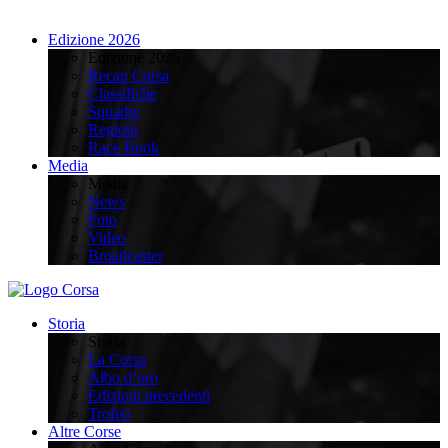
Edizione 2026
Edizione 2026
Recap Corsa
Classifiche
Squadre
Regioni
Race Book
Media
Media
News
Foto
Video
Broadcaster
Storia
Storia
La Corsa
Albo d’oro
Edizioni precedenti
Trofeo
Altre Corse