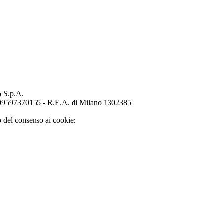
p S.p.A.
o 09597370155 - R.E.A. di Milano 1302385
o del consenso ai cookie: