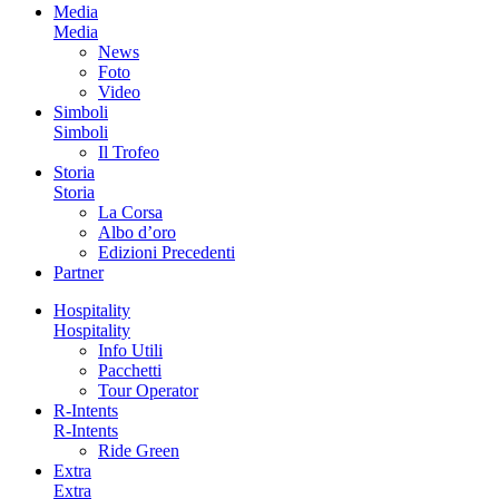
Media
Media
News
Foto
Video
Simboli
Simboli
Il Trofeo
Storia
Storia
La Corsa
Albo d’oro
Edizioni Precedenti
Partner
Hospitality
Hospitality
Info Utili
Pacchetti
Tour Operator
R-Intents
R-Intents
Ride Green
Extra
Extra