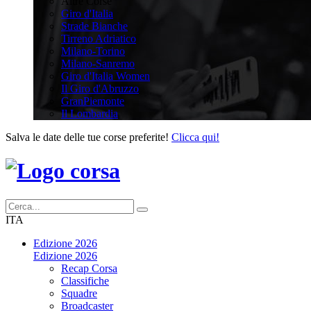
Altre Corse
Giro d'Italia
Strade Bianche
Tirreno Adriatico
Milano-Torino
Milano-Sanremo
Giro d'Italia Women
Il Giro d'Abruzzo
GranPiemonte
Il Lombardia
Salva le date delle tue corse preferite!
Clicca qui!
ITA
Edizione 2026
Edizione 2026
Recap Corsa
Classifiche
Squadre
Broadcaster