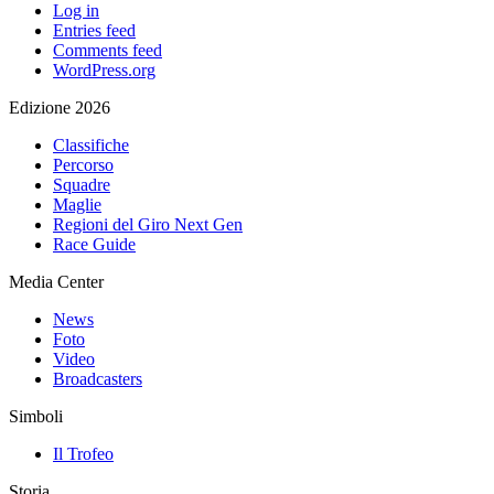
Log in
Entries feed
Comments feed
WordPress.org
Edizione 2026
Classifiche
Percorso
Squadre
Maglie
Regioni del Giro Next Gen
Race Guide
Media Center
News
Foto
Video
Broadcasters
Simboli
Il Trofeo
Storia