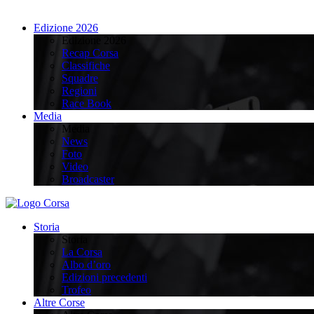
Edizione 2026
Edizione 2026
Recap Corsa
Classifiche
Squadre
Regioni
Race Book
Media
Media
News
Foto
Video
Broadcaster
Storia
Storia
La Corsa
Albo d’oro
Edizioni precedenti
Trofeo
Altre Corse