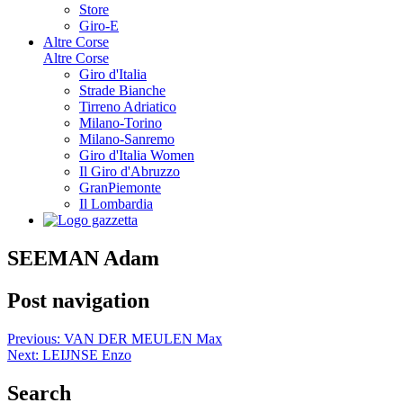
Store
Giro-E
Altre Corse
Altre Corse
Giro d'Italia
Strade Bianche
Tirreno Adriatico
Milano-Torino
Milano-Sanremo
Giro d'Italia Women
Il Giro d'Abruzzo
GranPiemonte
Il Lombardia
SEEMAN Adam
Post navigation
Previous:
VAN DER MEULEN Max
Next:
LEIJNSE Enzo
Search