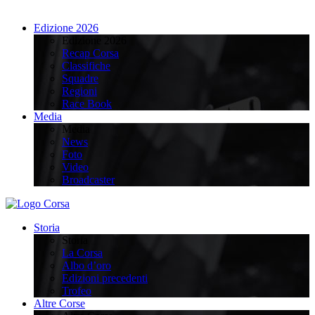
Edizione 2026
Edizione 2026
Recap Corsa
Classifiche
Squadre
Regioni
Race Book
Media
Media
News
Foto
Video
Broadcaster
Storia
Storia
La Corsa
Albo d’oro
Edizioni precedenti
Trofeo
Altre Corse