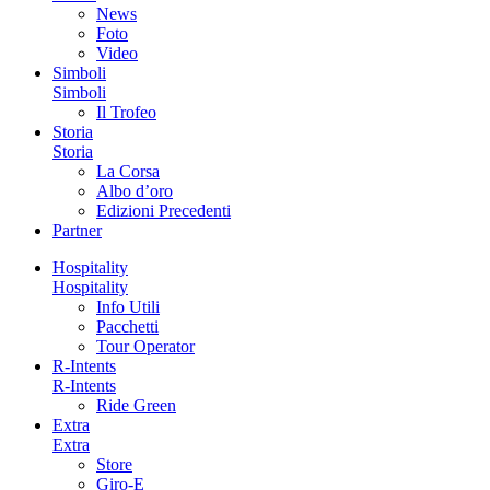
News
Foto
Video
Simboli
Simboli
Il Trofeo
Storia
Storia
La Corsa
Albo d’oro
Edizioni Precedenti
Partner
Hospitality
Hospitality
Info Utili
Pacchetti
Tour Operator
R-Intents
R-Intents
Ride Green
Extra
Extra
Store
Giro-E