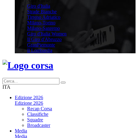
Altre Corse
Giro d'Italia
Strade Bianche
Tirreno Adriatico
Milano-Torino
Milano-Sanremo
Giro d'Italia Women
Il Giro d'Abruzzo
GranPiemonte
Il Lombardia
ITA
Edizione 2026
Edizione 2026
Recap Corsa
Classifiche
Squadre
Broadcaster
Media
Media