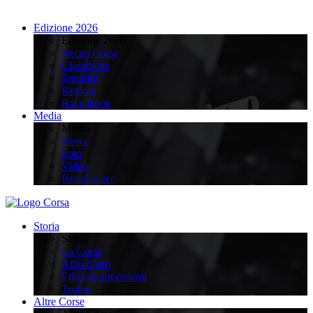
Edizione 2026
Edizione 2026
Recap Corsa
Classifiche
Squadre
Regioni
Race Book
Media
Media
News
Foto
Video
Broadcaster
Storia
Storia
La Corsa
Albo d’oro
Edizioni precedenti
Trofeo
Altre Corse