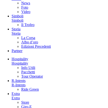
News
Foto
Video
Simboli
Simboli
Il Trofeo
Storia
Storia
La Corsa
Albo d’oro
Edizioni Precedenti
Partner
Hospitality
Hospitality
Info Utili
Pacchetti
Tour Operator
R-Intents
R-Intents
Ride Green
Extra
Extra
Store
Giro-E