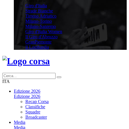
Altre Corse
Giro d'Italia
Strade Bianche
Tirreno Adriatico
Milano-Torino
Milano-Sanremo
Giro d'Italia Women
Il Giro d'Abruzzo
GranPiemonte
Il Lombardia
ITA
Edizione 2026
Edizione 2026
Recap Corsa
Classifiche
Squadre
Broadcaster
Media
Media