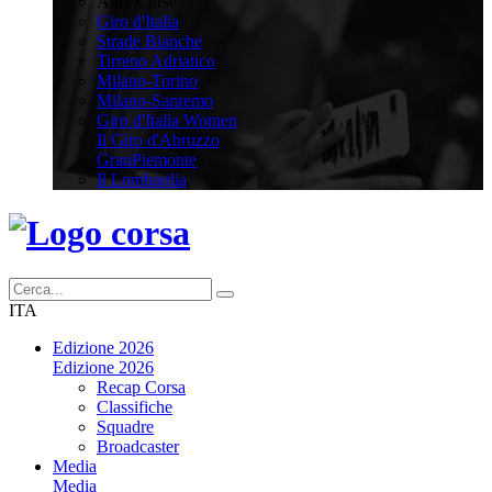
Altre Corse
Giro d'Italia
Strade Bianche
Tirreno Adriatico
Milano-Torino
Milano-Sanremo
Giro d'Italia Women
Il Giro d'Abruzzo
GranPiemonte
Il Lombardia
ITA
Edizione 2026
Edizione 2026
Recap Corsa
Classifiche
Squadre
Broadcaster
Media
Media