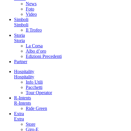
News
Foto
Video
Simboli
Simboli
Il Trofeo
Storia
Storia
La Corsa
Albo d’oro
Edizioni Precedenti
Partner
Hospitality
Hospitality
Info Utili
Pacchetti
Tour Operator
R-Intents
R-Intents
Ride Green
Extra
Extra
Store
Giro-E