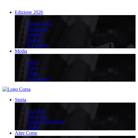
Edizione 2026
Edizione 2026
Recap Corsa
Classifiche
Squadre
Regioni
Race Book
Media
Media
News
Foto
Video
Broadcaster
Storia
Storia
La Corsa
Albo d’oro
Edizioni precedenti
Trofeo
Altre Corse