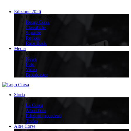
Edizione 2026
Edizione 2026
Recap Corsa
Classifiche
Squadre
Regioni
Race Book
Media
Media
News
Foto
Video
Broadcaster
Storia
Storia
La Corsa
Albo d’oro
Edizioni precedenti
Trofeo
Altre Corse