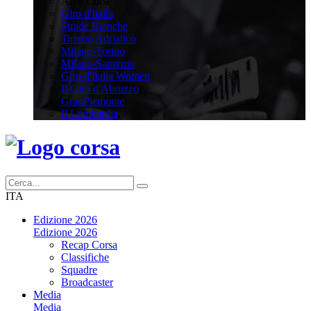
Altre Corse
Giro d'Italia
Strade Bianche
Tirreno Adriatico
Milano-Torino
Milano-Sanremo
Giro d'Italia Women
Il Giro d'Abruzzo
GranPiemonte
Il Lombardia
ITA
Edizione 2026
Edizione 2026
Recap Corsa
Classifiche
Squadre
Broadcaster
Media
Media