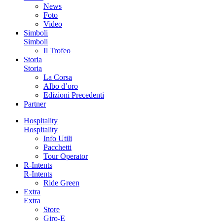
News
Foto
Video
Simboli
Simboli
Il Trofeo
Storia
Storia
La Corsa
Albo d’oro
Edizioni Precedenti
Partner
Hospitality
Hospitality
Info Utili
Pacchetti
Tour Operator
R-Intents
R-Intents
Ride Green
Extra
Extra
Store
Giro-E