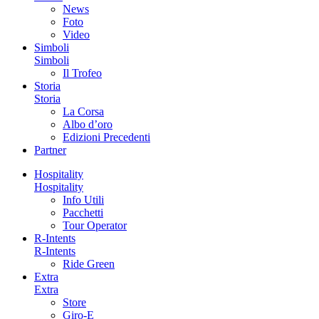
News
Foto
Video
Simboli
Simboli
Il Trofeo
Storia
Storia
La Corsa
Albo d’oro
Edizioni Precedenti
Partner
Hospitality
Hospitality
Info Utili
Pacchetti
Tour Operator
R-Intents
R-Intents
Ride Green
Extra
Extra
Store
Giro-E