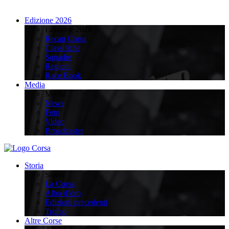
Edizione 2026
Edizione 2026
Recap Corsa
Classifiche
Squadre
Regioni
Race Book
Media
Media
News
Foto
Video
Broadcaster
Storia
Storia
La Corsa
Albo d’oro
Edizioni precedenti
Trofeo
Altre Corse