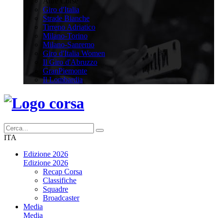
Altre Corse
Giro d'Italia
Strade Bianche
Tirreno Adriatico
Milano-Torino
Milano-Sanremo
Giro d'Italia Women
Il Giro d'Abruzzo
GranPiemonte
Il Lombardia
ITA
Edizione 2026
Edizione 2026
Recap Corsa
Classifiche
Squadre
Broadcaster
Media
Media