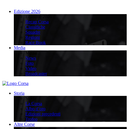
Edizione 2026
Edizione 2026
Recap Corsa
Classifiche
Squadre
Regioni
Race Book
Media
Media
News
Foto
Video
Broadcaster
Storia
Storia
La Corsa
Albo d’oro
Edizioni precedenti
Trofeo
Altre Corse