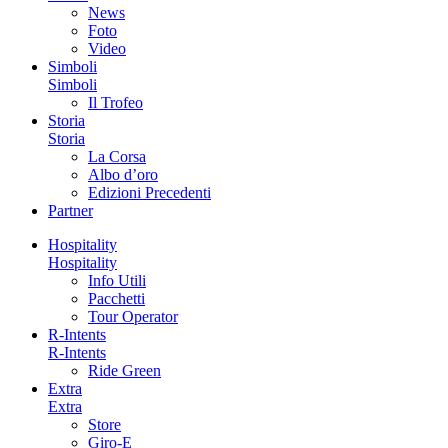
News
Foto
Video
Simboli
Simboli
Il Trofeo
Storia
Storia
La Corsa
Albo d’oro
Edizioni Precedenti
Partner
Hospitality
Hospitality
Info Utili
Pacchetti
Tour Operator
R-Intents
R-Intents
Ride Green
Extra
Extra
Store
Giro-E