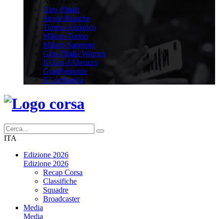
Altre Corse
Giro d'Italia
Strade Bianche
Tirreno Adriatico
Milano-Torino
Milano-Sanremo
Giro d'Italia Women
Il Giro d'Abruzzo
GranPiemonte
Il Lombardia
ITA
Edizione 2026
Edizione 2026
Recap Corsa
Classifiche
Squadre
Broadcaster
Media
Media