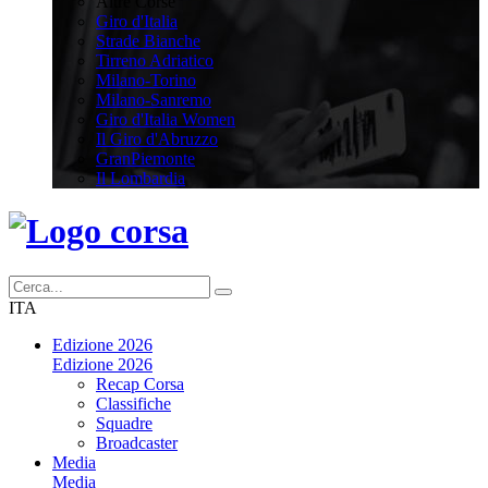
Altre Corse
Giro d'Italia
Strade Bianche
Tirreno Adriatico
Milano-Torino
Milano-Sanremo
Giro d'Italia Women
Il Giro d'Abruzzo
GranPiemonte
Il Lombardia
ITA
Edizione 2026
Edizione 2026
Recap Corsa
Classifiche
Squadre
Broadcaster
Media
Media