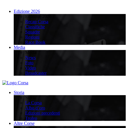
Edizione 2026
Edizione 2026
Recap Corsa
Classifiche
Squadre
Regioni
Race Book
Media
Media
News
Foto
Video
Broadcaster
Storia
Storia
La Corsa
Albo d’oro
Edizioni precedenti
Trofeo
Altre Corse