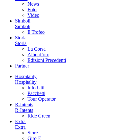
News
Foto
Video
Simboli
Simboli
Il Trofeo
Storia
Storia
La Corsa
Albo d’oro
Edizioni Precedenti
Partner
Hospitality
Hospitality
Info Utili
Pacchetti
Tour Operator
R-Intents
R-Intents
Ride Green
Extra
Extra
Store
Giro-E