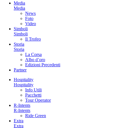
Media
Media
News
Foto
Video
Simboli
Simboli
Il Trofeo
Storia
Storia
La Corsa
Albo d’oro
Edizioni Precedenti
Partner
Hospitality
Hospitality
Info Utili
Pacchetti
Tour Operator
R-Intents
R-Intents
Ride Green
Extra
Extra