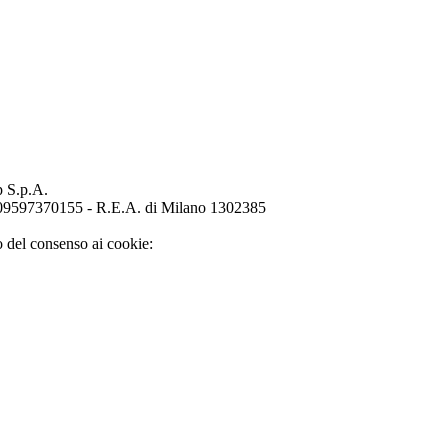
p S.p.A.
o 09597370155 - R.E.A. di Milano 1302385
o del consenso ai cookie: