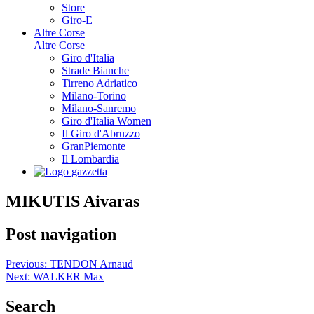
Store
Giro-E
Altre Corse
Altre Corse
Giro d'Italia
Strade Bianche
Tirreno Adriatico
Milano-Torino
Milano-Sanremo
Giro d'Italia Women
Il Giro d'Abruzzo
GranPiemonte
Il Lombardia
MIKUTIS Aivaras
Post navigation
Previous:
TENDON Arnaud
Next:
WALKER Max
Search