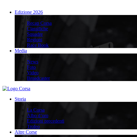
Edizione 2026
Edizione 2026
Recap Corsa
Classifiche
Squadre
Regioni
Race Book
Media
Media
News
Foto
Video
Broadcaster
Storia
Storia
La Corsa
Albo d’oro
Edizioni precedenti
Trofeo
Altre Corse