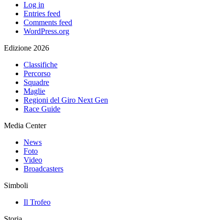
Log in
Entries feed
Comments feed
WordPress.org
Edizione 2026
Classifiche
Percorso
Squadre
Maglie
Regioni del Giro Next Gen
Race Guide
Media Center
News
Foto
Video
Broadcasters
Simboli
Il Trofeo
Storia