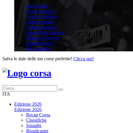
Altre Corse
Giro d'Italia
Strade Bianche
Tirreno Adriatico
Milano-Torino
Milano-Sanremo
Giro d'Italia Women
Il Giro d'Abruzzo
GranPiemonte
Il Lombardia
Salva le date delle tue corse preferite!
Clicca qui!
ITA
Edizione 2026
Edizione 2026
Recap Corsa
Classifiche
Squadre
Broadcaster