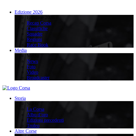
Edizione 2026
Edizione 2026
Recap Corsa
Classifiche
Squadre
Regioni
Race Book
Media
Media
News
Foto
Video
Broadcaster
Storia
Storia
La Corsa
Albo d’oro
Edizioni precedenti
Trofeo
Altre Corse