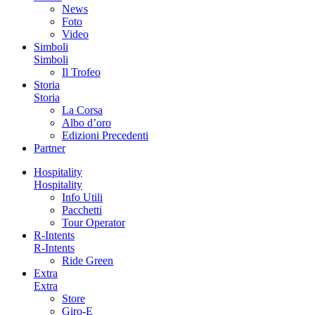
News
Foto
Video
Simboli
Simboli
Il Trofeo
Storia
Storia
La Corsa
Albo d’oro
Edizioni Precedenti
Partner
Hospitality
Hospitality
Info Utili
Pacchetti
Tour Operator
R-Intents
R-Intents
Ride Green
Extra
Extra
Store
Giro-E