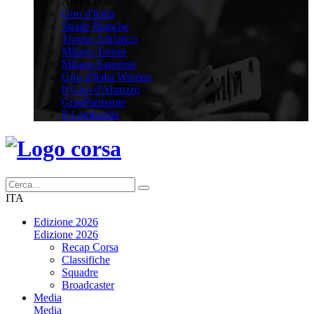
Altre Corse
Giro d'Italia
Strade Bianche
Tirreno Adriatico
Milano-Torino
Milano-Sanremo
Giro d'Italia Women
Il Giro d'Abruzzo
GranPiemonte
Il Lombardia
ITA
Edizione 2026
Edizione 2026
Recap Corsa
Classifiche
Squadre
Broadcaster
Media
Media